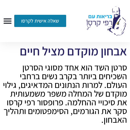
שאלה אישית לקרסו
ערוץ הווידאו
רדיו
הקליניקה
עמוד הבית
אודות
שאלות ותשובות
עיתונות
אבחון מוקדם מציל חיים
סרטן השד הוא אחד מסוגי הסרטן
השכיחים ביותר בקרב נשים ברחבי
העולם. למרות הנתונים המדאיגים, גילוי
מוקדם של המחלה משפר משמעותית
את סיכויי ההחלמה. פרופסור רפי קרסו
סקר את הגורמים, הסימפטומים ותהליך
האבחון.