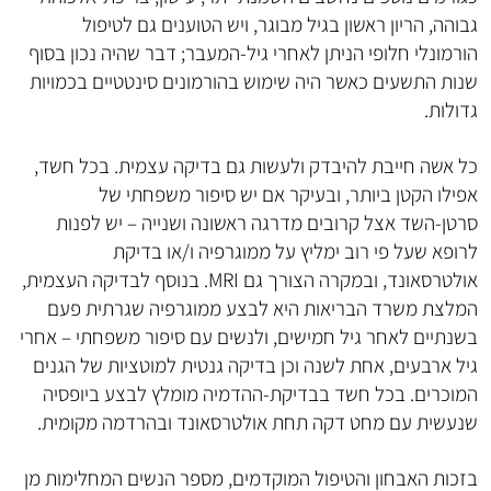
גבוהה, הריון ראשון בגיל מבוגר, ויש הטוענים גם לטיפול
הורמונלי חלופי הניתן לאחרי גיל-המעבר; דבר שהיה נכון בסוף
שנות התשעים כאשר היה שימוש בהורמונים סינטטיים בכמויות
גדולות.
כל אשה חייבת להיבדק ולעשות גם בדיקה עצמית. בכל חשד,
אפילו הקטן ביותר, ובעיקר אם יש סיפור משפחתי של
סרטן-השד אצל קרובים מדרגה ראשונה ושנייה – יש לפנות
לרופא שעל פי רוב ימליץ על ממוגרפיה ו/או בדיקת
אולטרסאונד, ובמקרה הצורך גם MRI. בנוסף לבדיקה העצמית,
המלצת משרד הבריאות היא לבצע ממוגרפיה שגרתית פעם
בשנתיים לאחר גיל חמישים, ולנשים עם סיפור משפחתי – אחרי
גיל ארבעים, אחת לשנה וכן בדיקה גנטית למוטציות של הגנים
המוכרים. בכל חשד בבדיקת-ההדמיה מומלץ לבצע ביופסיה
שנעשית עם מחט דקה תחת אולטרסאונד ובהרדמה מקומית.
בזכות האבחון והטיפול המוקדמים, מספר הנשים המחלימות מן