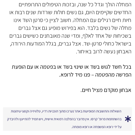
המחלה הולך וגדל כל שנה, ובזכות הטיפולים התרופתיים
החדשים שקיימים היום, גם נשים חולות שורדות שנים רבות או
חיות חיים רגילים עם המחלה. חשוב לציין כי סרטן השד אינו
מחלה של נשים בלבד. הוא בפירוש מופיע גם אצל גברים
בשכיחות של אחד לאלף, ומדי שנה מאובחנים כשישים גברים
בישראל כחולי סרטן-שד. אצל גברים, בגלל המודעות הירודה,
האבחון נעשה לרוב באיחור.
בכל חשד לגוש בשד או שינוי בשד או בפטמה או עם הופעת
הפרשה מהפטמה – פנו מיד לרופא.
אבחון מוקדם מציל חיים.
השאלות והתשובות המופיעות באתר נערכו מתוך תוכניות רדיו, טלוויזיה וקטעי עיתונות
בהשתתפות פרופ' קרסו. אין מדובר בהמלצה רפואית אישית, ויש תמיד להתייעץ ולהיבדק
על ידי רופא המשפחה או רופא מומחה.