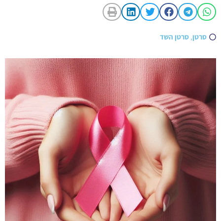
סרטן
,
סרטן השד