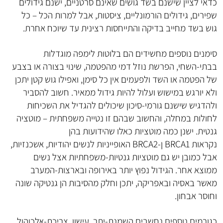
כדאי לציין שישנם בשד גושים שאינם סרטניים, ישנם גידולים
שפירים, גידולים הורמונליים, ציסטות, אבל למרות הכל – כל
גוש בשד מחייב בדיקה והתייחסות רצינית עד שיוכח אחרת.
סימנים נוספים מחשידים הם בלוטות לימפה מוגדלות
בבתי-השחי, הפרשת נוזל דמי מהפטמה, שינוי בצורה או בצבע
של הפטמה או השד ולפעמים אין כל סימן, ואפילו גוש קטן יתכן
ולא יורגש במישוש ועלול להיות גידול ממאיר. חשוב להסביר
ולהדגיש שישנם גורמי-סיכון שיכולים להגדיל את השכיחות
לחולות במחלה, והחשוב שבהם זו נטייה משפחתית – מוטציה
גנטית. ישנן כמה מוטציות כאלו שהידועות בהן
נקראות BRCA1 ן-BRCA2 האופייניות לנשים יהודיות, אשכנזיות,
אבל כמובן יש גם מוטציות גנטיות-משפחתיות אצל נשים
ממוצא אחר. הגידול נפוץ יותר באירופה ובארצות-המערב
מאשר באסיה ובאפריקה, יתכן וחלק מהסיבות הן גנטיקה שונה
וחוסר אבחון.
כגורמים נוספים נחשבים השמנת-יתר, עישון, צריכת-אלכוהול