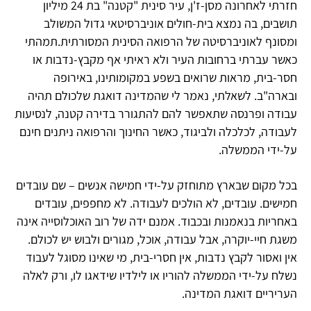
חזרתי לאחרונה מסן-ז'ן, עיר סינית "קטנה" בת 24 מיליון
תושבים, בה נמצא בית-חולים אוניברסיטאי גדול המשולב
ומסונף לאוניברסיטה של הרפואה הסינית המסורתית.תמהתי
כאשר עברתי ברחובות העיר ולא ראיתי אף מקבץ-נדבות או
חסר-בית, מראות שרואים בשפע במקומותינו, באירופה
ובארה"ב. לשאלתי, נאמר לי שהמדינה דואגת שלכולם תהיה
עבודה ופרנסה שתאפשר להם להתגורר בדירה קטנה, לנסיעות
לעבודה, לכלכלה ולביגוד, כאשר החינוך והרפואה ניתנים חינם
על-ידי הממשלה.
בכל מקום שבארץ מתוחזק על-ידי חמישה אנשים – שם עובדים
חמישים. עובדים, לא הולכים לעבודה. לא מחפפים, עובדים
באחריות בנאמנות ובכבוד. אמנם ידה של רוב האוכלוסייה אינה
משגת חיי-יוקרה, אבל עבודה, אוכל, מגורים ולבוש יש לכולם.
אין ואסור לקבץ נדבות, אין חסרי-בית, מי שאינו מסוגל לעבוד
נשלח על-ידי הממשלה להוריו או לילדיו שידאגו לו, ורק לאלה
העריריים דואגת המדינה.