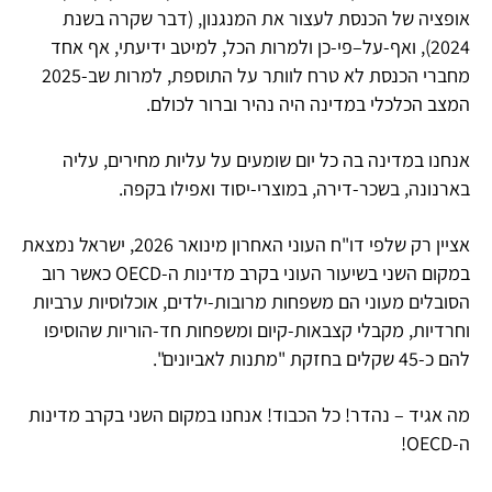
אופציה של הכנסת לעצור את המנגנון, (דבר שקרה בשנת
2024), ואף-על–פי-כן ולמרות הכל, למיטב ידיעתי, אף אחד
מחברי הכנסת לא טרח לוותר על התוספת, למרות שב-2025
המצב הכלכלי במדינה היה נהיר וברור לכולם.
אנחנו במדינה בה כל יום שומעים על עליות מחירים, עליה
בארנונה, בשכר-דירה, במוצרי-יסוד ואפילו בקפה.
אציין רק שלפי דו"ח העוני האחרון מינואר 2026, ישראל נמצאת
במקום השני בשיעור העוני בקרב מדינות ה-OECD כאשר רוב
הסובלים מעוני הם משפחות מרובות-ילדים, אוכלוסיות ערביות
וחרדיות, מקבלי קצבאות-קיום ומשפחות חד-הוריות שהוסיפו
להם כ-45 שקלים בחזקת "מתנות לאביונים".
מה אגיד – נהדר! כל הכבוד! אנחנו במקום השני בקרב מדינות
ה-OECD!