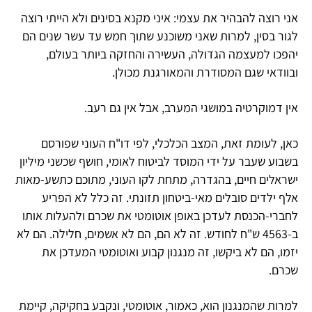
אני רוצה להבהיר את עצמי: איני מקנא בסינים ולא הייתי רוצה
לגור בסין, למרות שאני משוכנע שתוך חמש עד עשר שנים הם
יהפכו למעצמה הגדולה, העשירה והחזקה ביותר בעולם,
ובוודאי שגם המסודרת והמאורגנת מכולן.
אין דמוקרטיה במושגי המערב, אבל אין גם רעב.
כאן, לעומת זאת, המצב הכלכלי, לפי דו"ח העוני שפורסם
בשבוע שעבר על ידי המוסד לביטוח לאומי, חושף שכשני מיליון
ישראלים חיים, בהגדרה, מתחת לקו העוני, מתוכם כתשע-מאות
אלף ילדים סובלים מאי-ביטחון תזונתי. זה כלל לא הפריע
לחברי-הכנסת לעדכן באופן אוטומטי את שכרם ולהעלות אותו
ב-4563 ש"ח לחודש. זה לא הם, הם לא אשמים, חלילה. הם לא
יזמו, הם לא ביקשו, זה מנגנון קבוע ואוטומטי המעדכן את
שכרם.
למרות שהמנגנון הוא, כאמור, אוטומטי, ונקבע בחקיקה, קיימת