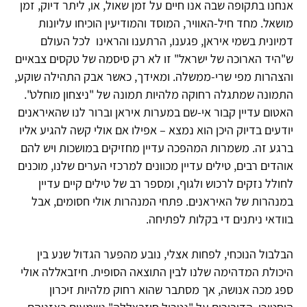
אנחנו בתקופה שבה אנו חיים על זמן שאול, או, ליתר דיוק, זמן
מושאל. מחד חיל-האוויר, המוסד והמודיעין הוכיחו עליונות
דמיונית בשמי איראן, פגענו, הרתענו והראינו לכל העולם
ש"היד הארוכה של ישראל" זו לא רק סיסמה של טקסים צבאיים
והצהרות מפי שרי-ממשלה. ומאידך, כאשר אבק התהילה שוקע,
התמונה שמתגלה רחוקה מלהיות תמונה של "ניצחון מוחלט".
האטום עדיין קבור אי-שם במערות איראן וברור לנו שהאיראנים
יודעים בדיוק היכן הוא נמצא – אפילו אם אולי קשה להגיע אליו
ברגע זה. משמרות המהפכה עדיין מחזיקים במושכות ויש להם
אוהדים רבים, טילים עדיין מכוונים למרכזי הערים שלנו, מוכנים
לחולל נזקים לרכוש ולגוף, ומספר רב של טילים קיים עדיין
במנהרות של האיראנים. פתחי המנהרות אולי חסומים, אבל
בוודאי ניתנים די בקלות לפתיחה.
הבלבול הנוכחי, לפחות אצלי, נובע מהפער הגדול שנע בין
היכולת המדהימה שלנו לבין התוצאה הסופית. חיזבאללה אולי
ספג מכה אנושה, אך מסתבר שהוא רחוק מלהיות זיכרון