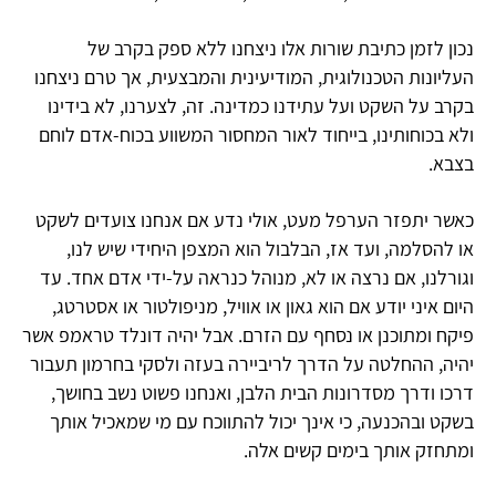
נכון לזמן כתיבת שורות אלו ניצחנו ללא ספק בקרב של
העליונות הטכנולוגית, המודיעינית והמבצעית, אך טרם ניצחנו
בקרב על השקט ועל עתידנו כמדינה. זה, לצערנו, לא בידינו
ולא בכוחותינו, בייחוד לאור המחסור המשווע בכוח-אדם לוחם
בצבא.
כאשר יתפזר הערפל מעט, אולי נדע אם אנחנו צועדים לשקט
או להסלמה, ועד אז, הבלבול הוא המצפן היחידי שיש לנו,
וגורלנו, אם נרצה או לא, מנוהל כנראה על-ידי אדם אחד. עד
היום איני יודע אם הוא גאון או אוויל, מניפולטור או אסטרטג,
פיקח ומתוכנן או נסחף עם הזרם. אבל יהיה דונלד טראמפ אשר
יהיה, ההחלטה על הדרך לריביירה בעזה ולסקי בחרמון תעבור
דרכו ודרך מסדרונות הבית הלבן, ואנחנו פשוט נשב בחושך,
בשקט ובהכנעה, כי אינך יכול להתווכח עם מי שמאכיל אותך
ומתחזק אותך בימים קשים אלה.