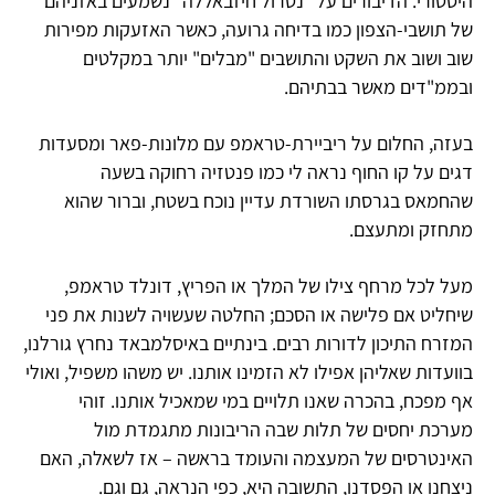
היסטורי. הדיבורים על "נטרול חיזבאללה" נשמעים באזניהם
של תושבי-הצפון כמו בדיחה גרועה, כאשר האזעקות מפירות
שוב ושוב את השקט והתושבים "מבלים" יותר במקלטים
ובממ"דים מאשר בבתיהם.
בעזה, החלום על ריביירת-טראמפ עם מלונות-פאר ומסעדות
דגים על קו החוף נראה לי כמו פנטזיה רחוקה בשעה
שהחמאס בגרסתו השורדת עדיין נוכח בשטח, וברור שהוא
מתחזק ומתעצם.
מעל לכל מרחף צילו של המלך או הפריץ, דונלד טראמפ,
שיחליט אם פלישה או הסכם; החלטה שעשויה לשנות את פני
המזרח התיכון לדורות רבים. בינתיים באיסלמבאד נחרץ גורלנו,
בוועדות שאליהן אפילו לא הזמינו אותנו. יש משהו משפיל, ואולי
אף מפכח, בהכרה שאנו תלויים במי שמאכיל אותנו. זוהי
מערכת יחסים של תלות שבה הריבונות מתגמדת מול
האינטרסים של המעצמה והעומד בראשה – אז לשאלה, האם
ניצחנו או הפסדנו, התשובה היא, כפי הנראה, גם וגם.