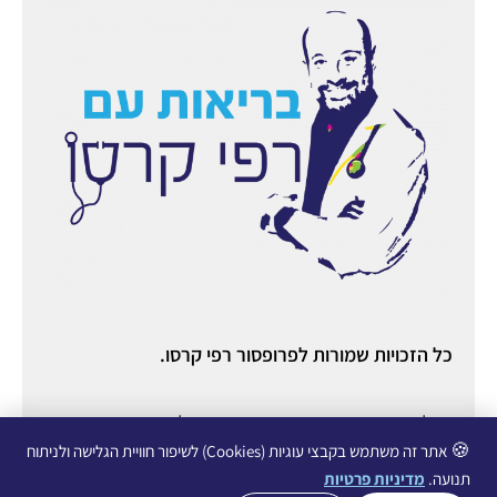
כל הזכויות שמורות לפרופסור רפי קרסו.
ניהול ואחסון אתר:
יניב מורוזובסקי
○ ניהול תוכן ורשתות
חברתיות:
עופרי גליכמן ○
הצהרת נגישות
○
מדיניות פרטיות
🍪
אתר זה משתמש בקבצי עוגיות (Cookies) לשיפור חוויית הגלישה ולניתוח
תנועה.
מדיניות פרטיות