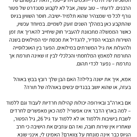
הרבנים. לדעתי – טוב עשה, אבל לא לקבוע סטנדרט של פטור
גורף לכל מי שמצהיר שהוא תלמיד-ישיבה. חוסר השוויון בגיוס
שהתקבע כאן במהלך השנים זועק לשמיים. במיוחד עכשיו,
כאשר הממשלה מתכוונת להעביר חוק שיחייב להאריך את זמן
השירות הצבאי הסדיר, להגדיל את מכסת ימי המילואים בשנה
ולהעלות את גיל המשרתים במילואים. הפער בין האוכלוסייה
התורמת למאמץ המלחמתי והכלכלי לבין זו שאינה תורמת אך
נתרמת – נפער לכדי תהום.
אמא, איך את ישנה בלילה? האם הבן שלך רובץ בבוץ באוהל
בעזה, או שהוא יושב בבגדים יבשים באוהלה של תורה?
אם בארה"ב ובאירופה יכולות קהילות חרדיות לעבוד וגם ללמוד
– למה בארץ הדבר אינו אפשרי? למה כאן מאפשרים לחרדים
לשבת בישיבות וללמוד או לא ללמוד עד גיל 26, גיל הפטור,
שאחריו אין שירות חובה, ואז הם עוזבים את הישיבה כי חרב
הגיוס כבר אינה מונחת על צווארם? האמינו לי, אינני שונא