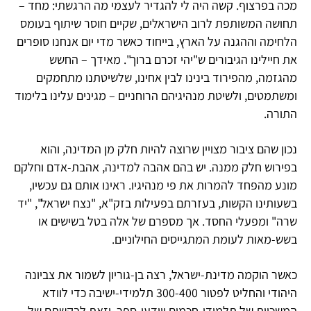
מכה בפרצוף. קשה היה לי להגדיר לעצמי מה הרגשתי: מחד –
תחושה המשותפת לרוב הישראלים, שקיים חוסר שיתוף בעומס
הלחימה וההגנה על הארץ, בייחוד כאשר מדי יום אנחנו סופרים
את חיילינו הגיבורים ש"יהי זכרם ברוך". מאידך – החשש
מהגזמה, מהפירוד בינינו לבין אחינו, שלשיטתנו מתחמקים
ומשתמטים, ולשיטת מנהיגיהם הרוחניים – מגינים עלינו בלימוד
התורה.
נכון שהם ציבור מצויין שרוצה להיות חלק מן המדינה, והוא
בפירוש חלק ממנה. יש בהם אהבה למדינה, אהבת-אדם וחלקם
מונע מהפחד להמרות את פי מנהיגיו. ראינו אותם גם עכשיו,
בשעותינו הקשות, בעזרתם בפעילות בזק"א, "נצח ישראל", "יד
שרה" ומפעלי החסד. אך מספרם של אלה בטל בשישים או
בשש-מאות לעומת המתגייסים החילוניים.
כאשר הוקמה מדינת-ישראל, רצה בן-גוריון לשמור את צביונה
היהודי והחליט לפטור 300-400 תלמידי-ישיבה כדי לוודא
המשכיות של תלמידי-חכמים ויודעי-ספר, וזאת לבקשתם של