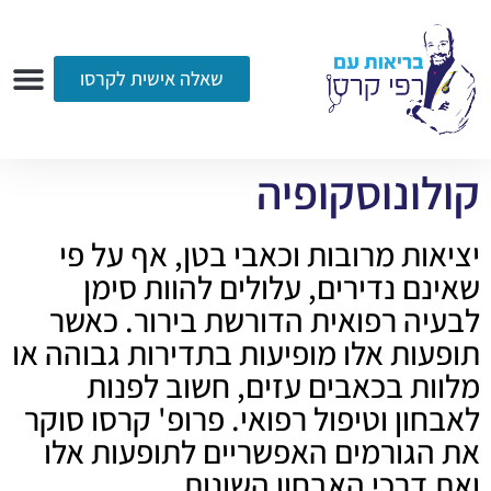
שאלה אישית לקרסו
ערוץ הווידאו
רדיו
הקליניקה
עמוד הבית
אודות
שאלות ותשובות
עיתונות
קולונוסקופיה
יציאות מרובות וכאבי בטן, אף על פי
שאינם נדירים, עלולים להוות סימן
לבעיה רפואית הדורשת בירור. כאשר
תופעות אלו מופיעות בתדירות גבוהה או
מלוות בכאבים עזים, חשוב לפנות
לאבחון וטיפול רפואי. פרופ' קרסו סוקר
את הגורמים האפשריים לתופעות אלו
ואת דרכי האבחון השונות