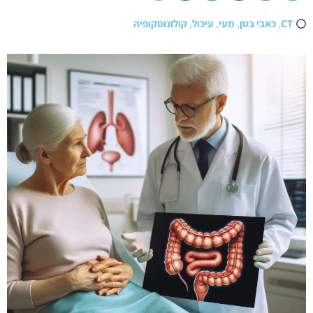
CT
,
כאבי בטן
,
מעי
,
עיכול
,
קולונוסקופיה