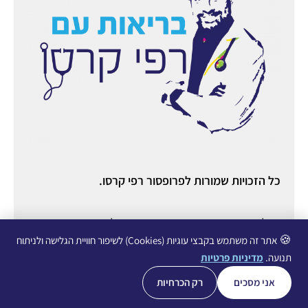
כל הזכויות שמורות לפרופסור רפי קרסו.
ניהול ואחסון אתר:
יניב מורוזובסקי
○ ניהול תוכן ורשתות
חברתיות:
עופרי גליכמן ○
הצהרת נגישות
○
מדיניות פרטיות
🍪
אתר זה משתמש בקבצי עוגיות (Cookies) לשיפור חוויית הגלישה ולניתוח
תנועה.
מדיניות פרטיות
אני מסכים
רק הכרחיות