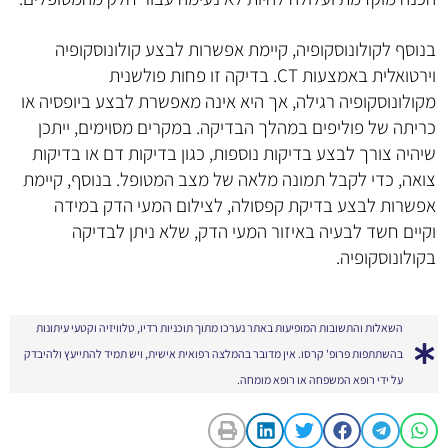
בנוסף לקולונוסקופיה, קיימת אפשרות לבצע קולונוסקופיה
וירטואלית באמצעות CT. בדיקה זו פחות פולשנית
מקולונוסקופיה רגילה, אך היא אינה מאפשרת לבצע ביופסיה או
כריתה של פוליפים במהלך הבדיקה. במקרים מסוימים, ייתכן
שיהיה צורך לבצע בדיקות נוספות, כגון בדיקות דם או בדיקות
צואה, כדי לקבל תמונה מלאה של מצב המטופל. בנוסף, קיימת
אפשרות לבצע בדיקת קפסולה, לצילום המעי הדק במידה
וקיים חשד לבעיה באיזור המעי הדק, שלא ניתן לבדיקה
בקולונוסקופיה.
השאלות והתשובות המופיעות באתר נערכו מתוך תוכניות רדיו, טלוויזיה וקטעי עיתונות
בהשתתפות פרופ' קרסו. אין מדובר בהמלצה רפואית אישית, ויש תמיד להתייעץ ולהיבדק
על ידי רופא המשפחה או רופא מומחה.