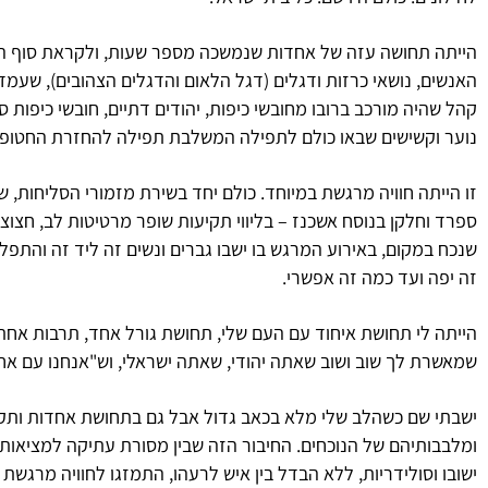
הייתה תחושה עזה של אחדות שנמשכה מספר שעות, ולקראת סוף הה
האנשים, נושאי כרזות ודגלים (דגל הלאום והדגלים הצהובים), שעמדו
קהל שהיה מורכב ברובו מחובשי כיפות, יהודים דתיים, חובשי כיפות סר
נוער וקשישים שבאו כולם לתפילה המשלבת תפילה להחזרת החטופים
זו הייתה חוויה מרגשת במיוחד. כולם יחד בשירת מזמורי הסליחות, ש
ספרד וחלקן בנוסח אשכנז – בליווי תקיעות שופר מרטיטות לב, חצוצר
שנכח במקום, באירוע המרגש בו ישבו גברים ונשים זה ליד זה והתפל
זה יפה ועד כמה זה אפשרי.
הייתה לי תחושת איחוד עם העם שלי, תחושת גורל אחד, תרבות אחת,
שמאשרת לך שוב ושוב שאתה יהודי, שאתה ישראלי, וש"אנחנו עם אחד 
ישבתי שם כשהלב שלי מלא בכאב גדול אבל גם בתחושת אחדות ותקוו
ומלבבותיהם של הנוכחים. החיבור הזה שבין מסורת עתיקה למציאות ע
ישובו וסולידריות, ללא הבדל בין איש לרעהו, התמזגו לחוויה מרגשת