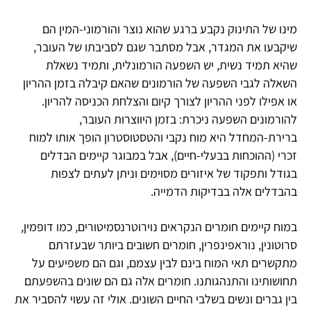
מינו של התינוק נקבע ברגע שהוא נוצר והורמוני-המין הם
שיקבעו את המגדר, אבל מסתבר שגם לסביבתו של העובר,
שהיא תמיד נשית, יש השפעה הורמונלית, ותמיד נשאלת
השאלה לגבי השפעה של הורמונים שהאם קיבלה בזמן ההריון
או אפילו לפני ההריון לצורך קיום והצלחת הכניסה להריון.
להורמונים השפעה ניכרת: בזמן היווצרות העובר,
ברירת-המחדל היא מוח נקבי והטסטוסטרון הופך אותו למוח
זכרי (ההוכחות בבעלי-חיים), אבל במבוגר קיימים הבדלים
בגודל ותפקוד של איזורים מסוימים וניתן לעתים לצפות
בהבדלים אלה בבדיקות הדמייה.
במוח קיימים חומרים הנקראים נוירוטרנסמיטורים, כמו דופמין,
סרוטונין, נוראפינפרין, חומרים חשובים ביותר שבעזרתם
מתקשרים תאי המוח בינם לבין עצמם, וגם הם משפיעים על
תחושותינו והתנהגותנו. חומרים אלה גם הם שונים בהשפעתם
בין גברים ונשים בשלבי החיים השונים. אולי זה עשוי להסביר את