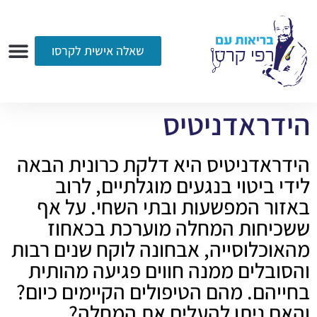
שאלה אישית לקרסו
ערוץ הווידאו
רדיו
הקליניקה
עמוד הבית
אודות
שאלות ותשובות
עיתונות
הידראדניטיס
הידראדניטיס היא דלקת כרונית הבאה
לידי ביטוי בנגעים מוגלתיים, לרוב
באזור המפשעות ובתי השחי. על אף
ששכיחות המחלה מוערכת בכאחוז
מהאוכלוסייה, אבחונה לוקח שנים רבות
והסובלים ממנה חווים פגיעה מהותית
בחייהם. מהם הטיפולים הקיימים כיום?
והאם ניתן להעלים את המחלה?