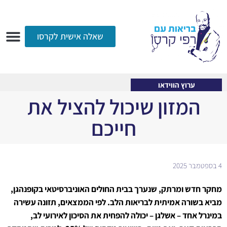
שאלה אישית לקרסו
ערוץ הווידאו
רדיו
הקליניקה
עמוד הבית
אודות
שאלות ותשובות
עיתונות
ערוץ הווידאו
המזון שיכול להציל את
חייכם
4 בספטמבר 2025
מחקר חדש ומרתק, שנערך בבית החולים האוניברסיטאי בקופנהגן,
מביא בשורה אמיתית לבריאות הלב. לפי הממצאים, תזונה עשירה
במינרל אחד – אשלגן – יכולה להפחית את הסיכון לאירועי לב,