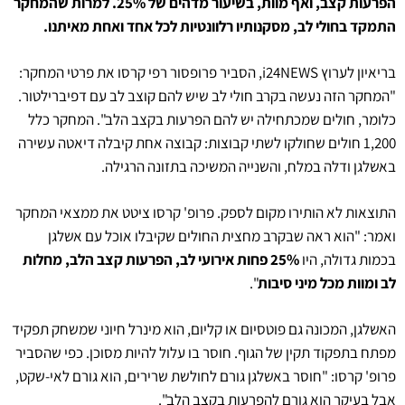
הפרעות קצב, ואף מוות, בשיעור מדהים של 25%. למרות שהמחקר
התמקד בחולי לב, מסקנותיו רלוונטיות לכל אחד ואחת מאיתנו.
בריאיון לערוץ i24NEWS, הסביר פרופסור רפי קרסו את פרטי המחקר:
"המחקר הזה נעשה בקרב חולי לב שיש להם קוצב לב עם דפיברילטור.
כלומר, חולים שמכתחילה יש להם הפרעות בקצב הלב". המחקר כלל
1,200 חולים שחולקו לשתי קבוצות: קבוצה אחת קיבלה דיאטה עשירה
באשלגן ודלה במלח, והשנייה המשיכה בתזונה הרגילה.
התוצאות לא הותירו מקום לספק. פרופ' קרסו ציטט את ממצאי המחקר
ואמר: "הוא ראה שבקרב מחצית החולים שקיבלו אוכל עם אשלגן
בכמות גדולה, היו
25% פחות אירועי לב, הפרעות קצב הלב, מחלות
לב ומוות מכל מיני סיבות
".
האשלגן, המכונה גם פוטסיום או קליום, הוא מינרל חיוני שמשחק תפקיד
מפתח בתפקוד תקין של הגוף. חוסר בו עלול להיות מסוכן. כפי שהסביר
פרופ' קרסו: "חוסר באשלגן גורם לחולשת שרירים, הוא גורם לאי-שקט,
אבל בעיקר הוא גורם להפרעות בקצב הלב".