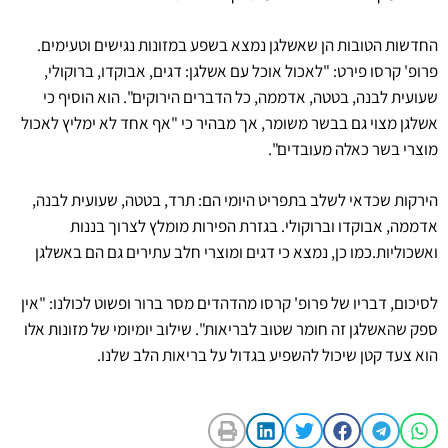
החדשות הטובות הן שאשלגן נמצא בשפע במזונות נגישים וטעימים.
פרופ' קרסו פירט: "לאכול אוכל עם אשלגן: דגים, אבוקדו, ברוקולי,
שעועית לבנה, בטטה, אדממה, כל הדברים הירוקים". הוא הוסיף כי
אשלגן מצוי גם בבשר משומר, אך מבהיר כי "אף אחד לא ימליץ לאכול
מוצרי בשר כאלה מעובדים".
הירקות שכדאי לשלב בתפריט היומי הם: תרד, בטטה, שעועית לבנה,
אדממה, אבוקדו וברוקולי. בגזרת הפירות מומלץ לצרוך בננות
ואשכוליות.כמו כן, נמצא כי דגים ומוצרי חלב עתירים גם הם באשלגן
לסיכום, דבריו של פרופ' קרסו מהדהדים מסר ברור ופשוט לכולנו: "אין
ספק שהאשלגן זה חומר שטוב לבריאות". שילוב יומיומי של מזונות אלו
הוא צעד קטן שיכול להשפיע בגדול על בריאות הלב שלנו.