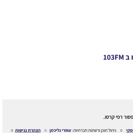
103
סור רפי קרסו.
סקי
○ ניהול תוכן ורשתות חברתיות:
עופרי גליכמן ○
הצהרת נגישות
○