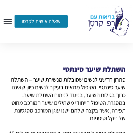
שאלה אישית לקרסו
ערוץ הווידאו
רדיו
הקליניקה
עמוד הבית
אודות
שאלות ותשובות
עיתונות
השתלת שיער סינתטי
פתרון חדשני לנשים שסובלות מנשירת שיער – השתלת
שיער סינתטי. הטיפול מתאים בעיקר לנשים כיוון שאיננו
כרוך בגילוח השיער, בניגוד לניתוח השתלת שיער.
במסגרת הטיפול הייחודי משתילים שיער המורכב מחוטי
תפירה, אשר בקצה שלהם ישנו עוגן המורכב מסגסוגת
של ניקל וטיטניום.