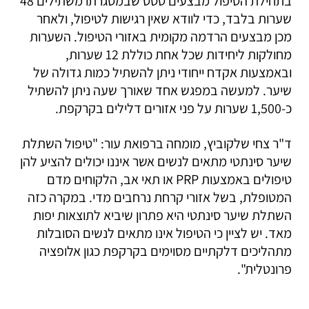
בתחילת הטיפול מבצעים טסט שבמסגרתו משתילים 48
שערות בלבד, כדי לוודא שאין רגישות לטיפול, ולאחר
מכן מבצעים הרדמה מקומית באזורי הטיפול. השערות
מחולקות ליחידות שכל אחת כוללת 12 שערות,
ובאמצעות אקדח ייחודי ניתן להשתיל כמות גדולה של
שיער. למעשה במפגש אחד שאורך שעה ניתן להשתיל
כ-1,500 שערות על פני אזורים דלילים בקרקפת.
ד"ר צחי שלקוביץ, מומחה ברפואת עור: "טיפול השתלת
שיער סינתטי מתאים לנשים אשר איננו יכולים להציע להן
טיפולים באמצעות PRP או תאי אב, הלקוחים מדם
המטופלת, בשל אזורי קרחת נרחבים מדי. במקרה כזה
השתלת שיער סינתטי היא פתרון שיביא לתוצאות יפות
מאד. יש לציין כי הטיפול אינו מתאים לנשים הסובלות
מתהליכים דלקתיים מסוימים בקרקפת כגון אלופציה
פרונטלית".