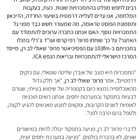
רבים לחפש מפלט בהתמכרויות שונות. כעת, בעקבות
המלחמה, אנו עדים לעלייה דרמטית בשיעור החרדה, הדיכאון
ותסמונת הפוסט טראומה, מה שמעורר חשש כבד מפני גל
התמכרויות נוסף. האם אנחנו כחברה ערוכים להתמודד עם
האתגר? על כך שוחחו פרופ' רפי קרסו ועו"ד צ'רלי בוזגלו
בתכניתם ב-103fm עם הפסיכיאטר פרופ' שאולי לב רן, מייסד
המרכז הישראלי להתמכרויות ובריאות הנפש ICA.
"התמכרות היא מצב של אובדן שליטה טוטאלי, עם נזקים
דרמטיים", אמר
פרופ' שאולי לב רן,
"אך חלק גדול
מהאוכלוסייה נמצא כיום בקטגוריה של שימוש בעייתי, שגורם
לבעיות בתפקוד ובמערכות יחסים. אנחנו רואים תוכניות
לאומיות לשנים הקרובות, ומקווים למנוע מאנשים להגיע לקצה,
ולטפל בהם הרבה לפני".
לדברי פרופ' לב רן, פגיעה בתפקוד יכולה להיות במישורים
שונים, לא בהכרח בולטים. "פגיעה במערכת יחסים זוגית,