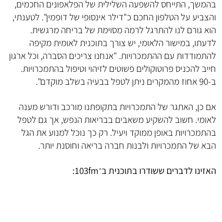
בהמשך, התייחס להשפעה השלילית של הפלאפונים החכמים,
והצביע על הטלפון החכם כ"דילר אינסופי של דופמין". לטענתי,
הוא גורם לנו להתרגל לרמה מסוימת של בריחה מרגשית.
לדעתו, במישור הלאומי, יש צורך בתוכנית לאומית מקיפה
להתמודדות עם ההתמכרויות. "אנחנו צריכים הסברה, וכל ארגון
חייב להכניס פרוטוקולים פשוטים לזיהוי וטיפול בהתמכרויות.
ב-90 אחוז מהמקרים ניתן לטפל בבעיה בשלב מוקדם".
אם כן, האתגר של התמכרויות בתקופתנו מורכב ודורש מענה
לאומי. חשוב להשקיע משאבים בבריאות הנפש, אך גם לטפל
בהתמכרויות באופן ממוקד ויעיל. רק כך נוכל למנוע את הגל
הבא של התמכרויות ולבנות חברה בריאה וחוסנת יותר.
האזינו לדברים ששודרו בתוכנית ב־103fm: