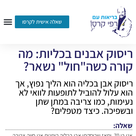
שאלה אישית לקרסו
ערוץ הווידאו
רדיו
הקליניקה
עמוד הבית
אודות
שאלות ותשובות
עיתונות
ריסוק אבנים בכליות: מה
קורה כשה"חול" נשאר?
ריסוק אבן בכליה הוא הליך נפוץ, אך
הוא עלול להוביל לתופעות לוואי לא
נעימות, כמו צריבה במתן שתן
ובשפיכה. כיצד מטפלים?
שאלה
אני בן 70, ומאז שריסקתי אבן בכליה הימנית אני חווה צריבה