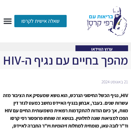
שאלה אישית לקרסו
ערוץ הווידאו
רדיו
הקליניקה
עמוד הבית
אודות
שאלות ותשובות
עיתונות
ערוץ הווידאו
מהפך בחיים עם נגיף ה-HIV
21 באוגוסט 2024
HIV, נגיף הכשל החיסוני הנרכש, הוא נושא שמעסיק את הציבור מזה
עשרות שנים. בעבר, אבחון בנגיף האיידס נחשב כמעט לגזר דין
מוות, אך כיום הודות להתקדמות רפואית משמעותית החיים עם HIV
הפכו למציאות שונה לחלוטין. בנושא זה שוחחו פרופסור רפי קרסו
וד"ר לובה טאו, מומחית למחלות זיהומיות ויו"ר החברה לאיידס,