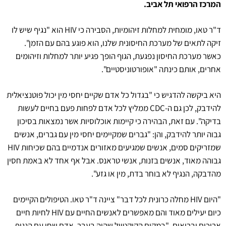
המרכז הרפואי תל אביב.
ד"ר טאו, מומחית למחלות זיהומיות, הסבירה כי HIV הוא "נגיף שיש לו
זיקה לתאים של מערכת החיסונית שלנו, הוא פוגע בהם עם הזמן".
כאשר מערכת החיסון נפגעת, הגוף הופך פגיע יותר למחלות וזיהומים
אחרים, אותם כינתה "אופורטוניסטיים".
היא ביקשה להדגיש כי "בגדול כל אדם שקיים יחסי מין יכול פוטנציאלית
להידבק, לכן גם ה-CDC ממליץ לכל אדם לפחות פעם בחיים לעשות
בדיקה". עם זאת, הבהירה כי קיימות אוכלוסיות אשר נמצאות בסיכון
גבוה יותר להידבק, והן: "גברים שמקיימים יחסי מין עם גברים, אנשים
שמזריקים סמים, אנשים שמגיעים מאזורים אנדמיים בהם שכיחות HIV
גבוהה מאוד, אנשים בזנות, אנשי טראנס. אבל אף אחד לא באמת חסין
מהדבקה, הנגיף לא בוחר בדת, מין או גזע".
"היום HIV מחלה כרונית לכל דבר" ציינה ד"ר טאו. הטיפולים הקיימים
כיום יעילים מאוד והם מאפשרים לאנשים החיים עם HIV לחיות חיים
ארוכים ובריאים. "במקום הקוקטייל שהיה בעבר, אדם שחי עם הנגיף