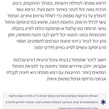
לרופא מומחה למחלות זיהומיות. במהלך ההתקפים, ביצוע
תרבית צואה יכול לעזור באיתור זיהום פעיל. הרופא עשוי
להמליץ על בדיקות נוספות כדי לשלול גורמים אחרים. הטיפול
עשוי לכלול תרופות, התאמת תזונה, שימוש בפרוביוטיקה וטיפול
נפשי. תרופות כמו קולוטל או ספזמקס יכולות לסייע בהקלת
התכווצויות במעי. תזונאי יכול לייעץ לגבי תזונה מתאימה, ויומן
מזון יכול לעזור בזיהוי מזונות הגורמים לתסמינים. תוספי
פרוביוטיקה עשויים לסייע באיזון חיידקי המעי.
חשוב לזכור שהטיפול בבעיות עיכול כרוניות דורש סבלנות
ועקביות. ייתכן שיידרשו מספר ניסיונות עד למציאת הטיפול
המתאים ביותר. התייעצות עם רופא מומחה היא חיונית לקבלת
אבחנה מדויקת וטיפול מותאם אישית.
השאלות והתשובות המופיעות באתר נערכו מתוך תוכניות רדיו, טלוויזיה וקטעי עיתונות
בהשתתפות פרופ' קרסו. אין מדובר בהמלצה רפואית אישית, ויש תמיד להתייעץ ולהיבדק
על ידי רופא המשפחה או רופא מומחה.