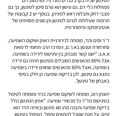
הטינטון שכיח בקרב גברים מעל גיל 65 הסובלים
ממחלות כלי דם. גם עישון הוא גורם סיכון לטינטון, כך גם
מצבי דחק וחבלות ראש למיניהן. בנוסף יש 2 קבוצות של
תרופות שעלולות לגרום לטינטון והן סוגים מסוימים של
אנטיביוטיקה וכימותרפיה.
ד״ר וסים ותד, מומחה לכירורגיית האוזן ושיקום השמיעה,
סחרחורת וטנטון בא.ר.ם, המרכז הרב-תחומי לרפואת
א.א.ג: "ישנו קשר מובהק בין טיניטוס לירידה בשמיעה.
אצל 80% מהאנשים הסובלים מטינטון תהיה גם ירידה
בשמיעה, ואצל 80% מהאנשים שחווים ירידה בשמיעה
נמצא גם טינטון. לכן בדיקות שמיעה הן חלק בסיסי
באבחון של טינטון".
יהונתן רוט, מומחה לשיקום שמיעה בכיר ומומחה לטיפול
בטיניטוס מד"ר גל מכשירי שמיעה: "אפיון הטינטון כולל
בדיקת שמיעה והבנה מהו סוג טינטון ובאיזה תדר הוא
קיים, על מנת שנוכל להתאים טיפול. הטיפול בטינטון