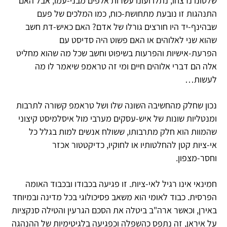
שלטונו נרצחו, נתלו ועונו עשרות אלפים מבני-עמו, אבל האם
התנהגות זו נובעת מתחושת-כוח, כמו המלכים של פעם
שבהינף-יד היו חורצים גורלו של אדם? האם כאיש-דת חשב
שהוא שני לאלוהים או האם פשוט היה סדיסט עם
הפרעת-אישיות והפרעות בשיפוט וחשב שכל מה שהוא מחליט
אלה הם דברי אלוהים חיים ומי זה טראמפ שיאמר לו מה
לעשות…
נכון שחלק מהחשיבה השונה שלו ושל טראמפ קשורה לתרבות
ומנטליות שונות של איש-עסקים מערבי מול איסלמיסט קיצוני
שהמוות הוא חלק מתרבותו, ששולח אנשים למות בגלל כל
אי-ציות קטן להחלטותיו או לחוקיו, כדיקטטור אכזר
וחסר-מצפון.
חמינאי אינו רגיל לאי-ציות. זו פגיעה בכבודו ובכבוד האומה
הפרסית. כבוד לאומי הוא משאב פסיכולוגי בכל מדינה ובמיוחד
באירן, וכאשר ארה"ב ביטלה את הסכם הגרעין והטילה סנקציות
על איראן, זה נתפס כהשפלה וכפגיעה בלגיטימיות של ההנהגה