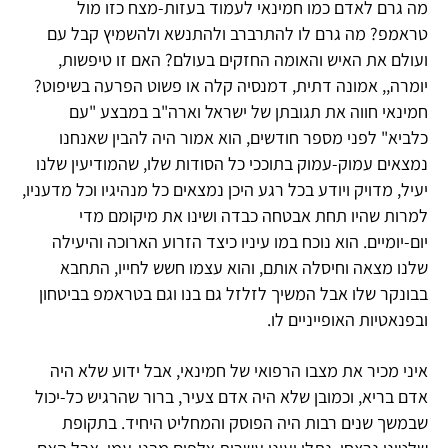
מה גרם לאדם כמו חמינאי לעמוד בעזות-מצח כזו מול
טראמפ? מה גרם לו להתרברב ולהתנשא ולהשמיץ קבל עם
ועולם את האיש והאומה החזקים בעולם? האם זו טיפשות,
יומרה,, אמונה דתית, דמנסיה קלה או פשוט הפרעה בשיפוט?
חמינאי חווה את תגובתן של ישראל וארה"ב במבצע "עם
כלביא" לפני מספר חודשים, הוא אמור היה להבין שאנחנו
נמצאים עמוק-עמוק בתוככי כל הסודות שלו, שהמודיעין שלנו
יעיל, מדויק ויודע בכל רגע היכן נמצאים כל מנהיגיו וכל מדעניו,
למרות שהיו תחת אבטחה כבדה ושינו את מיקומם מדי
יום-יומיים. הוא נוכח במו עיניו כיצד הזרוע הארוכה והיעילה
שלנו מצאה וחיסלה אותם, והוא עצמו חשש לחייו, התחבא
בבונקר שלו אבל המשיך לזלזל גם בנו וגם בטראמפ בביטחון
ובפנאטיות האופייניים לו.
איני מכיר את מצבו הרפואי של חמינאי, אבל ידוע שלא היה
אדם בריא, וכמובן שלא היה אדם צעיר, ברור שהרגיש כל-יכול
שבמשך שנים רבות היה הפוסק והמחליט היחיד. בתקופת