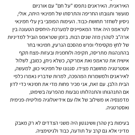
האיראנית. האיראנים נתפסו "על חם" עם אורניום
מועשר ותגובתו החריפה והתרסתו של חמינאי היתה, אולי,
ניסיון לשחזר תחושת-כבוד. העימות הפומבי בין עלי חמינאי
לטראמפ היה אחד המאפיינים למערכת-היחסים הטעונה בין
ארה"ב לטהרן מזה שנים רבות. בזמן שטראמפ הוביל למדיניות
של לחץ מקסימלי ופרש מהסכם הגרעין, חמינאי בחר
בהתנהגות מתריסה, תקיפה ולוחמנית ובעזות-מצח תקף
אישית את טראמפ ואת אמריקה, כשלא ניתן, כמובן, לשלול
אסטרטגיה מחושבת מצידו. סגנונו של חמינאי כוון, למעשה,
לאיראנים ולמשמרות המהפכה, למרות שדבריו נאמרו כלפי
הבית הלבן. עם זאת, אני מכיר פחות מדי את חמינאי כדי לדון
אם התנהגותו והתנהלותו נובעות מהפרעה בשיפוט,
מדמנסיה או משילוב של אלו עם אידיאולוגיה פוליטית-פנימית
ואסטרטגיה.
בעימות בין טהרן וושינגטון היה משני הצדדים לא רק מאבק
מדיני אלא גם קרב על תודעה, כבוד ולגיטימציה.