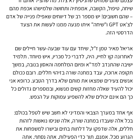
עצמם שהם שמחים שהניסיון לא צלח. מה שהציל אותם זו
שיחה, טיפול, הקשבה, אמפתיה ותחושה שלמישהו אכפת מהם
– שהם חשובים! יש מספר רב של דיווחים שאפילו פנייה של אדם
לצ'אט GPT ו"שיחה" איתו מנעה ממנו לעשות את הצעד
הדרסטי הזה.
אריאל מאיר טמן ז"ל, שיחד עם עוד שבעה-עשר חיילים שם
לאחרונה קץ לחייו, היה, לדברי כל מכריו, איש מיוחד. תלמיד
ישיבה שהתנדב למד"א ומיום המלחמה והאסון בנובה, במשך
תקופה ארוכה, עבד במחנה שורה בזיהוי חללים. רובם ככולם
אנשים צעירים שמצאו את מותם שלא בדרך הטבע. כרופא אני
יכול להעיד שאלה מחזות קשים מנשוא, ובמספרים גדולים כל
כך הם אינם יכולים שלא להשפיע עמוקות על הנפש.
אף אחד במערך הצבאי והמדיני לא חשב שיש לטפל בכולם:
בכל אלה שעבדו במחנה שורה, אלה שניסו נואשות לזהות
חללים, אלה שדפקו על דלתות בתים ובישרו למשפחות את
הגרוע מכל. אמנם, תוך כדי הפעילות, אתה נסחף, אתה