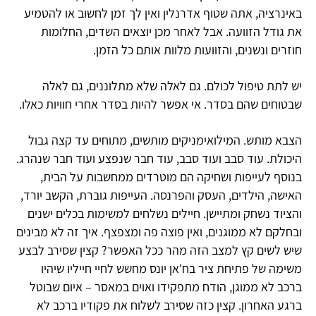
באינרציה, אתה שטוף אדרנלין ואין לך זמן לחשוב או להטמיע
את גודל הזוועה. אבל לאחר מכן יוצאים השדים, החלומות
חוזרים ונשנים, והזוועות מלוות אותם כל הזמן.
יש לתת טיפול לכולם. גם לאלה שלא מתלוננים, גם לאלה
שבטוחים שהם בסדר. אי אפשר להיות בסדר אחרי חוויות כאלו.
הצבא מותש. המילואימניקים מותשים, מתוחים עד קצה גבול
היכולת. עוד סבב ועוד סבב, עוד חבר שנפצע ועוד חבר שנהרג.
בנוסף לעייפות ושחיקה הם מוטרדים ממחשבות על הבית,
האישה, הילדים, העסק והפרנסה. העייפות גוברת, הקשב יורד,
והציוד נשחק ומתיישן. חיילים נשלחים למשימות בכלים ישנים
ובחלקם לא ממוגנים, ואין פוצה פה ומצפצף. איך זה לא מבינים
שיש לשים קץ למצב הזה מהר ככל האפשר? קצין שסירב לבצע
משימה של פתיחת ציר בח'אן יונס מחשש לחיי חייליו שיהיו
ברכב לא ממוגן, הודח מתפקידו ואוים במאסר – איום שבוטל
ברגע האחרון. קצין כזה שסירב לשלוח את פקודיו ברכב לא