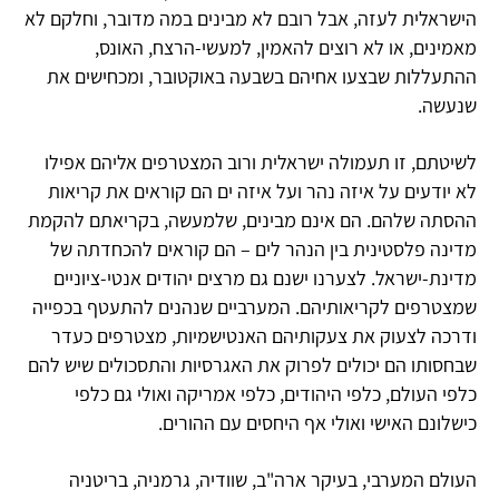
הישראלית לעזה, אבל רובם לא מבינים במה מדובר, וחלקם לא
מאמינים, או לא רוצים להאמין, למעשי-הרצח, האונס,
ההתעללות שבצעו אחיהם בשבעה באוקטובר, ומכחישים את
שנעשה.
לשיטתם, זו תעמולה ישראלית ורוב המצטרפים אליהם אפילו
לא יודעים על איזה נהר ועל איזה ים הם קוראים את קריאות
ההסתה שלהם. הם אינם מבינים, שלמעשה, בקריאתם להקמת
מדינה פלסטינית בין הנהר לים – הם קוראים להכחדתה של
מדינת-ישראל. לצערנו ישנם גם מרצים יהודים אנטי-ציוניים
שמצטרפים לקריאותיהם. המערביים שנהנים להתעטף בכפייה
ודרכה לצעוק את צעקותיהם האנטישמיות, מצטרפים כעדר
שבחסותו הם יכולים לפרוק את האגרסיות והתסכולים שיש להם
כלפי העולם, כלפי היהודים, כלפי אמריקה ואולי גם כלפי
כישלונם האישי ואולי אף היחסים עם ההורים.
העולם המערבי, בעיקר ארה"ב, שוודיה, גרמניה, בריטניה