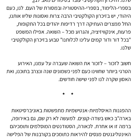
בספרי-הלימוד, בספרי-ההיסטוריה ובמסורת של העם. לנו, כעם
היהודי, יש בזיכרון הקולקטיבי הרבה צרות ואסונות שליוו אותנו,
החל ממצרים העתיקה דרך רדיפות יהודים בכל התקופות,
פרעות, אינקוויזיציה, והגרוע מכל – השואה. אפילו המשפט
"בכל דור ודור קמים עלינו לכלותנו" טבוע בזיכרון הקולקטיבי
שלנו.
חשוב לזכור – לזכור את השואה שעברה על עמנו, האירוע
הטרגי ביותר שחווינו כעם לפני כשמונים שנה ונצרב בתוכנו, ואת
האסון שקרה לנו לפני שישה חודשים.
* *
ההפגנות האיסלמיות-אנטישמיות מתפשטות באוניברסיטאות
בארה"ב כאש בשדה-קוצים. למעשה לא רק שם, גם באירופה,
ברמה זו או אחרת. לכאורה, הסטודנטים המוסלמים ותומכיהם
האינטליגנטים מנסים להיראות כתומכים בקורבנות של הפלישה