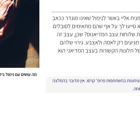
נית אליי באשר לנימול שאינו מוגדר ככאב
א סייעו לך על אף שהם מתאימים לסובלים
עברת את האצבעות ואת שלוחות עצב המדיאנוס? שכן, עצב זה
גיעים רק לאמה ולאצבע. גירוי שלהם
של תלונות הקשורות בעצב המדיאני הוא
מה עושים עם נימול בידיים? | with AI
י עיתונות בהשתתפות פרופ' קרסו. אין מדובר בהמלצה
מחה.