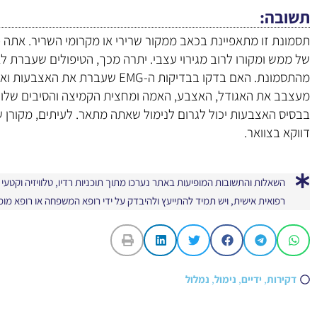
תשובה
תסמונת זו מתאפיינת בכאב ממקור שרירי או מקרומי השריר. אתה פ
של ממש ומקורו לרוב מגירוי עצבי. יתרה מכך, הטיפולים שעברת ל
מהתסמונת. האם בדקו בבדיקות ה-EMG ש
מעצבב את האגודל, האצבע, האמה ומחצית הקמיצה והסיבים שלו מ
בבסיס האצבעות יכול לגרום לנימול שאתה מתאר. לעיתים, מקורן 
דווקא בצוואר.
השאלות והתשובות המופיעות באתר נערכו מתוך תוכניות רדיו, טלוויזיה וקטע
רפואית אישית, ויש תמיד להתייעץ ולהיבדק על ידי רופא המשפחה או רופא מו
דקירות
,
ידיים
,
נימול
,
נמלול