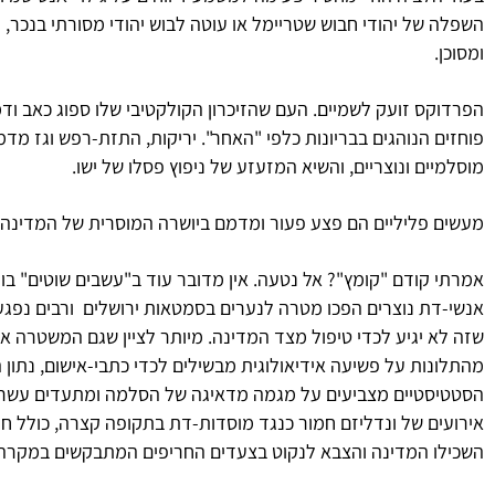
השפלה של יהודי חבוש שטריימל או עוטה לבוש יהודי מסורתי בנכר, נר
ומסוכן.
הפרדוקס זועק לשמיים. העם שהזיכרון הקולקטיבי שלו ספוג כאב ודמ
פוחזים הנוהגים בבריונות כלפי "האחר". יריקות, התזת-רפש וגז מדמ
מוסלמיים ונוצריים, והשיא המזעזע של ניפוץ פסלו של ישו.
מעשים פליליים הם פצע פעור ומדמם ביושרה המוסרית של המדינה 
אמרתי קודם "קומץ"? אל נטעה. אין מדובר עוד ב"עשבים שוטים" ב
אנשי-דת נוצרים הפכו מטרה לנערים בסמטאות ירושלים ורבים נפגע
שזה לא יגיע לכדי טיפול מצד המדינה. מיותר לציין שגם המשטרה אי
מהתלונות על פשיעה אידיאולוגית מבשילים לכדי כתבי-אישום, נתון
הסטטיסטיים מצביעים על מגמה מדאיגה של הסלמה ומתעדים עשרו
אירועים של ונדליזם חמור כנגד מוסדות-דת בתקופה קצרה, כולל חי
השכילו המדינה והצבא לנקוט בצעדים החריפים המתבקשים במקרה כ