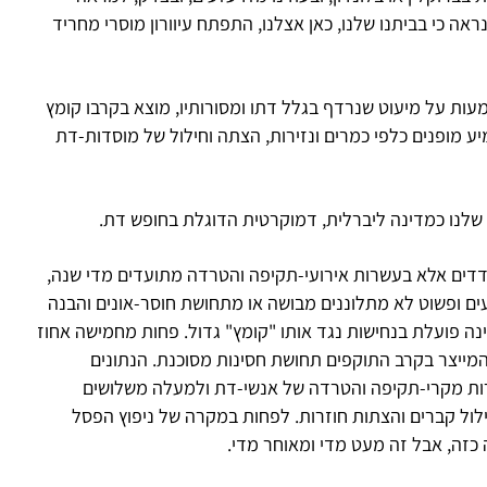
אה כי בביתנו שלנו, כאן אצלנו, התפתח עיוורון מוסרי מחריד
עות על מיעוט שנרדף בגלל דתו ומסורותיו, מוצא בקרבו קומץ
יע מופנים כלפי כמרים ונזירות, הצתה וחילול של מוסדות-דת
שלנו כמדינה ליברלית, דמוקרטית הדוגלת בחופש דת.
ודדים אלא בעשרות אירועי-תקיפה והטרדה מתועדים מדי שנה,
ים ופשוט לא מתלוננים מבושה או מתחושת חוסר-אונים והבנה
נה פועלת בנחישות נגד אותו "קומץ" גדול. פחות מחמישה אחוז
 המייצר בקרב התוקפים תחושת חסינות מסוכנת. הנתונים
ת מקרי-תקיפה והטרדה של אנשי-דת ולמעלה משלושים
לול קברים והצתות חוזרות. לפחות במקרה של ניפוץ הפסל
זה, אבל זה מעט מדי ומאוחר מדי.