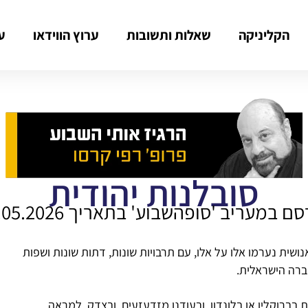
הקליניקה
שאלות ותשובות
ערוץ הווידאו
ע
סובלנות יהודית
ם במעריב 'סופהשבוע' בתאריך 01.05.2026
שית נערמו אלו על אלו, עם תרבויות שונות, דתות שונות ושפות
ברה הישראלית.
 בברוקלין או בלונדון, ובעודנו מזדעזעים, ובצדק, למראה