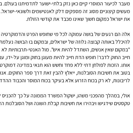
מעבר לכיעור המוסרי קיים כאן נזק בלתי-ישוער לתדמיתנו בעולם. בת
מעשים קיצוניים מסוג זה מספקים דלק לאנטישמים ולשונאי-ישראל. א
את ישראל כמקום חשוך שאינו מכבד את קודשי הזולת.
אלה הם רגעים של בושה עמוקה לכל מי שחופש הפרט והדמוקרטיה יקר
להיכלל באותה קבוצה נלוזה של ישראלים, ובמקום בו הבושה נעלמת 
"במקום שאין אנשים, השתדל להיות איש". מול האנטי-תרבותיות לא 
חייב החוק לדבר! חופש הדת חייב להיות מעוגן בחוק ומוגן על-ידו,
אותו. הזכות לפולחן דתי ללא פחד וחשש הוא תנאי במדינה דמוקרטי
בטוב את חשיבות הסובלנות, ייאלץ להבין זאת דרך ספר החוקים. אנחנו
לריבונות, לא רק בכוח הזרוע אלא בעיקר בכוח המוסר והכבוד ההדד
אולי, במהלך מהפכני משהו, ישקול המשרד הממונה על כך להכניס לת
טקסטים שידגישו ויבהירו את חשיבות קבלת השונה ושל הסובלנות ה