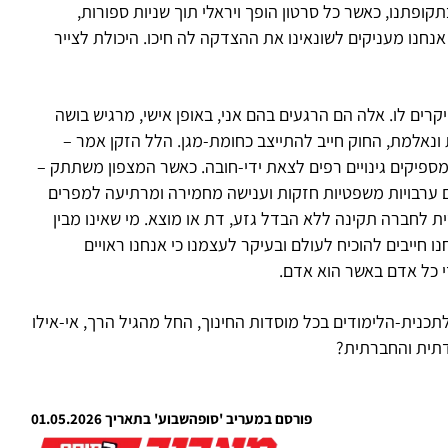
קופתנו, כאשר כל סרטון הופך ויראלי תוך שניות ספורות,
נחנו מעניקים לשונאינו את ההצדקה לה חיכו. היכולת לצייר
ים לו. אלה הם הרגעים בהם אני, באופן אישי, מרגיש בושה
ונאלמת, החוק חייב להתייצב כחומת-מגן. הלל הזקן אמר –
מספיקים גינויים רפים לצאת ידי-חובה. כאשר המצפון משתתק –
 עם ערבויות משפטיות חזקות וענישה מחמירה ומרתיעה למפרים
ת לחברה תקינה ללא הבדל גזע, דת או מוצא. מי שאינו מבין
 חייבים להוכיח לעולם ובעיקר לעצמנו כי אנחנו ראויים
י כל אדם באשר הוא אדם.
כנית-הלימודים בכל מוסדות החינוך, החל מהגיל הרך, אי-אילו
דתית והחברתית?
פורסם במעריב 'סופהשבוע' בתאריך 01.05.2026