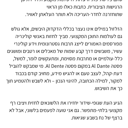
הרגישות הציבורית. כתבות כאלו מן הראוי
שתוחזרנה לחדר-העריכה ולא תותר העלאתן לאוויר.
הזלזול במילים אינו נעצר בכללי הדקדוק היבשים, אלא גולש
גם לעולמות התוכן המקצועי. מביך לחזות באנשי קולינריה
מפורסמים האמורים לייצג תרבות גסטרונומית וידע קולינרי
עשיר, משבשים דרך קבע שמות של מאכלים או רטבים ומושגים
כלל-עולמיים או מתרבות מסוימת, ומתעקשים לומר, למשל,
פסטה Al Dante במקום פסטה Al Dente. מי שמבקש להוביל
דעת-קהל, לעצב טעם או להגיש מידע, מחויב קודם בכבוד
למקור, למילה הכתובה, להיגוי הנכון – ולא לשבש ולהטמיע תוך
כך את השיבוש.
הגיע העת שגופי-שידור יחזירו את הלשונאים לחזית ויציבו רף
מקצועי בלתי-מתפשר. גם אני טועה לפעמים בלשוני, אבל לא
ברצף של נח בשבע שגיאות.