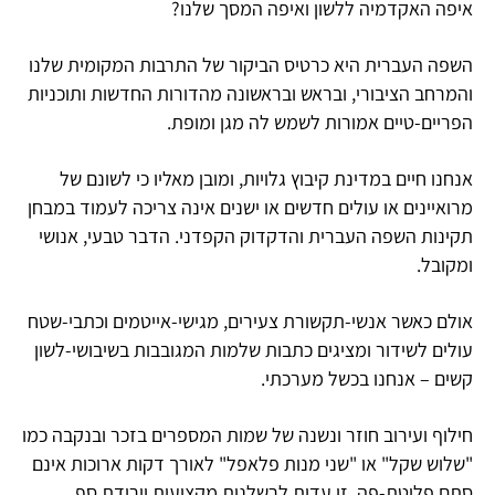
איפה האקדמיה ללשון ואיפה המסך שלנו?
השפה העברית היא כרטיס הביקור של התרבות המקומית שלנו
והמרחב הציבורי, ובראש ובראשונה מהדורות החדשות ותוכניות
הפריים-טיים אמורות לשמש לה מגן ומופת.
אנחנו חיים במדינת קיבוץ גלויות, ומובן מאליו כי לשונם של
מרואיינים או עולים חדשים או ישנים אינה צריכה לעמוד במבחן
תקינות השפה העברית והדקדוק הקפדני. הדבר טבעי, אנושי
ומקובל.
אולם כאשר אנשי-תקשורת צעירים, מגישי-אייטמים וכתבי-שטח
עולים לשידור ומציגים כתבות שלמות המגובבות בשיבושי-לשון
קשים – אנחנו בכשל מערכתי.
חילוף ועירוב חוזר ונשנה של שמות המספרים בזכר ובנקבה כמו
"שלוש שקל" או "שני מנות פלאפל" לאורך דקות ארוכות אינם
סתם פליטת-פה. זו עדות לרשלנות מקצועית וירידת סף