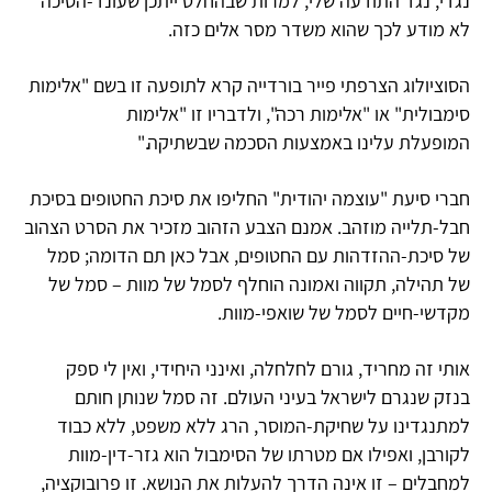
נגדי, נגד התודעה שלי, למרות שבהחלט ייתכן שעונד-הסיכה
לא מודע לכך שהוא משדר מסר אלים כזה.
הסוציולוג הצרפתי פייר בורדייה קרא לתופעה זו בשם "אלימות
סימבולית" או "אלימות רכה", ולדבריו זו "אלימות
המופעלת עלינו באמצעות הסכמה שבשתיקה."
חברי סיעת "עוצמה יהודית" החליפו את סיכת החטופים בסיכת
חבל-תלייה מוזהב. אמנם הצבע הזהוב מזכיר את הסרט הצהוב
של סיכת-ההזדהות עם החטופים, אבל כאן תם הדומה; סמל
של תהילה, תקווה ואמונה הוחלף לסמל של מוות – סמל של
מקדשי-חיים לסמל של שואפי-מוות.
אותי זה מחריד, גורם לחלחלה, ואינני היחידי, ואין לי ספק
בנזק שנגרם לישראל בעיני העולם. זה סמל שנותן חותם
למתנגדינו על שחיקת-המוסר, הרג ללא משפט, ללא כבוד
לקורבן, ואפילו אם מטרתו של הסימבול הוא גזר-דין-מוות
למחבלים – זו אינה הדרך להעלות את הנושא. זו פרובוקציה,