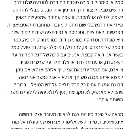
סמל או סימבול זו צורה מוכרת החודרת לתודעה שלנו דרך
החושים מבלי לעבור דרך ההיגיון או התובנה, מבלי להזדקק
לשפה, למילה או להסבר. זו שפה עתיקה שמפעילה באופן
מיידי את הרגש בלי שום תחנות-מעבר, מתחברת לאסוציאציות
הפרטיות, לאמוציות, ומכניסה אינפורמציה ישירות למוח שלנו.
היא מוגדרת ומדויקת כמו מגן-דוד, כמו מנורה, חנוכיה, כמו
הסמל של מרצדס, או, להבדיל, כמו צלב-קרס. כך פועל סמל.
כאשר אני רואה קבוצת-אנשים עם סיכה של דגל המדינה על
דש-בגדם, או עם מגן-דוד או צלב תלוי על שרשרת סביב
צווארם, אני תמיד יודע אם אני שייך אליהם או לא, אם ניתן
למצוא איתם מכנה משותף או לא – אבל כאשר אני רואה
קבוצת אנשים עם סיכל חבל-תלייה על דש המעיל – ברור לי
שהם לא מאנשיי, לא מקבוצתי, אין לי ולא יהיה לי לעולם משהו
משותף איתם!
מראה של סיכה כזו המוצגת לראווה מעורר אצלי תחושה
אינטואיטיבית מיידית של אלימות. אני חש שמופעלת אלימות