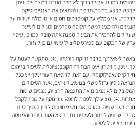
זיהומית כמו זו. אך לדבריך לא חלה הטבה במצב ולכן ניתן
לבקש לבצע בדיקת תרבית ולהתאים את האנטיביוטיקה
לדלקת. אני ממליץ על קומפרסים חמים או מי מלח ישירות על
הנגעים ולהימנע למשך תקופה מקרמים ומג'לים לשיער
שעלולים להחמיר את הבעיה ממנה אתה סובל. כמו כן, עיסוי
עדין של המקום עם ספירט סליצ'יל עשוי גם כן לעזור.
באשר לשאלתך בדבר זריקת קורטיזון, אני מתקשה לענות על
כך. שכן, קורטיזון אינו הבחירה הקונבנציונלית לטיפול בזיהום
חיידקי סטאפילוקוקלי. עם זאת, לרופאת העור שלך יש ככל
הנראה ניסיון גדול משלי בנושא. לעיתים, אשר הטיפולים
המקובלים לא מניבים את התוצאה הרצויה, מנסים שיטות
אחרות. אני מציע לך לפנות לרופא עור נוסף על מנת לקבל
חוות דעה שנייה. כמו כן, אני חש מחויבות לציין בפניך כי זו
מחלה שנוטה לחזור ולעיתים גם הרופא הטוב ביותר והמנוסה
ביותר לא יוכל לסייע.