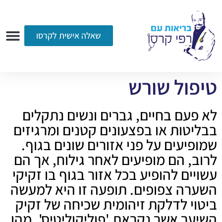
שאלה אישית לקרסו
ערוץ הווידאו
רדיו
הקליניקה
עמוד הבית
אודות
שאלות ותשובות
עיתונות
טיפול שורש
לא פעם בחיים, גברים ונשים נתקלים
בבליטות או בפצעונים קטנים ומרגיזים
שמופיעים על פני אזורים שונים בגוף.
לרוב, הם מופיעים לאחר גילוח, אך הם
עשויים להופיע בכל אזור בגוף בו זקיקי
השערה צפופים. תופעה זו היא למעשה
ביטוי לדלקת זיהומית שכיחה של זקיק
השיער אשר נקראת 'פוליקוליטיס'. מהן