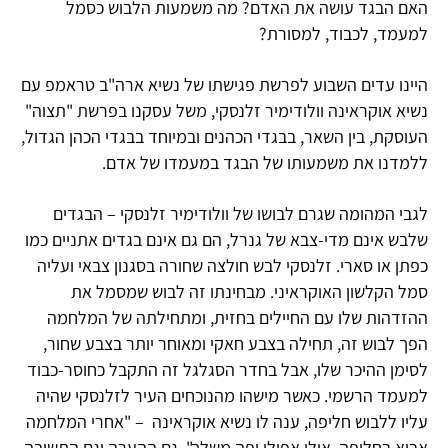
האם הבגד עושה את האדם? מה משמעות הלבוש כסמל
למעמד, לכבוד, למסורת?
היינו עדים השבוע לפרשת פגישתו של נשיא ארה"ב טראמפ עם
נשיא אוקראינה וולודימיר זלנסקי, משל עסקנו בפרשת "תצוה"
העוסקת, בין השאר, בבגדי הכהנים ובמיוחד בבגדי הכהן הגדול,
ללמדנו את משמעותו של הבגד במעמדו של אדם.
לגבי המהומה שגרם לבושו של וולודימיר זלנסקי – הבגדים
שלבש אינם מדי-צבא של גנרל, הם גם אינם בגדים אתניים כמו
כפתן או סארי. זלנסקי לבש חולצה שחורה בסגנון צבאי ועליה
סמל הקלשון האוקראיני. מבחינתו זה לבוש שמסמל את
ההזדהות שלו עם החיילים בחזית, ומתחילתה של המלחמה
הפך לבוש זה, תחילה בצבע חאקי ומאוחר יותר בצבע שחור,
לסימן ההיכר שלו, אבל בחדר הסגלגל זה התקבל כחוסר-כבוד
למעמד הרשמי. כאשר מישהו מהנוכחים העיר לזלנסקי שהיה
עליו ללבוש חליפה, ענה לו נשיא אוקראינה – "אחרי המלחמה
אבוא בחליפה, אולי אפילו יפה משלך". גם ההערה וגם התשובה