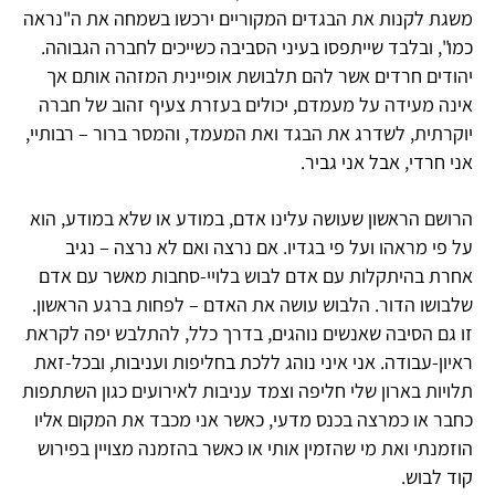
משגת לקנות את הבגדים המקוריים ירכשו בשמחה את ה"נראה
כמו", ובלבד שייתפסו בעיני הסביבה כשייכים לחברה הגבוהה.
יהודים חרדים אשר להם תלבושת אופיינית המזהה אותם אך
אינה מעידה על מעמדם, יכולים בעזרת צעיף זהוב של חברה
יוקרתית, לשדרג את הבגד ואת המעמד, והמסר ברור – רבותיי,
אני חרדי, אבל אני גביר.
הרושם הראשון שעושה עלינו אדם, במודע או שלא במודע, הוא
על פי מראהו ועל פי בגדיו. אם נרצה ואם לא נרצה – נגיב
אחרת בהיתקלות עם אדם לבוש בלויי-סחבות מאשר עם אדם
שלבושו הדור. הלבוש עושה את האדם – לפחות ברגע הראשון.
זו גם הסיבה שאנשים נוהגים, בדרך כלל, להתלבש יפה לקראת
ראיון-עבודה. אני איני נוהג ללכת בחליפות ועניבות, ובכל-זאת
תלויות בארון שלי חליפה וצמד עניבות לאירועים כגון השתתפות
כחבר או כמרצה בכנס מדעי, כאשר אני מכבד את המקום אליו
הוזמנתי ואת מי שהזמין אותי או כאשר בהזמנה מצויין בפירוש
קוד לבוש.