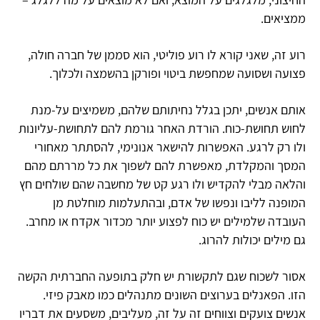
ממציאים.
רוע זה, שאני קורא לו רוע פוליטי, הוא סממן של חברה חולה,
פצועה ושסועה שמחפשת ביטוי ופורקן בהשמצה ולכלוך.
אותם אנשים, יתכן בגלל נחיתותם שלהם, משמיצים על-מנת
לחוש תחושת-כוח. הורדת האחר גורמת להם לתחושת-עליונות
ולו רק לרגע. האפשרות להישאר אנונימי, להסתתר מאחורי
המסך והמקלדת, מאפשרת להם לשפוך את כל מררתם מהם
והלאה מבלי להקדיש ולו רגע קט של מחשבה שהם שולחים חץ
המופנה לליבו ונפשו של אדם, ובהתעלמות מוחלטת מן
העובדה שלמילים יש כוח לפצוע יותר מכדור אקדח או מחרב.
גם מילים יכולות להרוג.
אסור לשכוח שגם לתקשורת יש חלק בתופעה החברתית הקשה
הזו. הפאנלים בערוצים השונים מתנהלים כמו מאבק פיזי.
אנשים צועקים וצווחים זה על זה, מעליבים, משסעים את דבריו