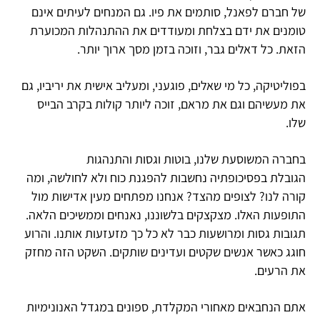
של חברם לפאנל, סותמים את פיו. גם המנחים לעיתים אינם
טומנים את ידם בצלחת ומעודדים את ההתנהלות המכוערת
הזאת. כל דאלים גבר, וזוכה בזמן מסך ארוך יותר.
בפוליטיקה, כל מי שאלים, פוגעני, ומעליב אישית את יריביו, גם
את מעשיהם וגם את מראם, זוכה ליותר קולות בקרב הבייס
שלו.
בחברה המשוסעת שלנו, בוטות וגסות והתנהגות
הגובלת בפסיכופתיה נחשבות להפגנת כוח ולא לחולשה, ומה
קורה לנו? לצופים מהצד? אנחנו מפתחים מעין אדישות מול
התופעות האלו. מצקצקים בלשוננו, נאנחים וממשיכים הלאה.
תגובות גסות ומרושעות כבר לא כל כך מזעזעות אותנו. והרוע
חוגג כאשר אנשים שקטים ועדינים שותקים. השקט הזה מחזק
את הרעים.
אתם הנחבאים מאחורי המקלדת, ספונים במגדל האנונימיות