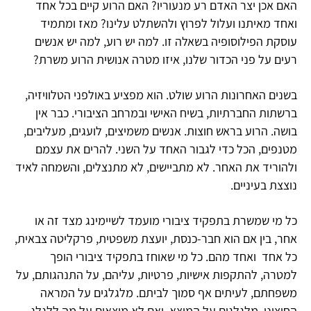
האם אכן יצר האדם רע מנעוריו? האם הרוע קיים בכל אחד
ואחד מאיתנו ועלול לפרוץ ולהשתלט עלינו? מאז ומתמיד
עוסקת הפילוסופיה בשאלה זו. למה יש רוע, למה יש אנשים
רעים על פני הכדור שלנו, איזו מטרה אנושית הרוע משרת?
בשנים האחרונות הרוע שולט. הוא מפציע באולפני הטלוויזיה,
ברשתות החברתיות, בשיח האישי ובמרחב הציבורי. כבר אין
בושה. הרוע בראש חוצות. אנשים משמיצים, לועגים, מעליבים,
מטנפים, הכל כדי לגבור האחד על השני. להרים את עצמם
ולהוריד את האחר. לא מתביישים, לא מתנצלים, והשמחה לאיד
נוצצת בעיניים.
כל מי שמשרת בתפקיד ציבורי מועמד לשיימינג מצד זה או
אחר, בין אם הוא חבר-כנסת, יועצת משפטית, פרקליטה צבאית,
כל אחד ואחד מהם. כל מי שאוחז בתפקיד ציבורי הופך
למטרה, להתקפות אישיות, פרטיות, עליהם, על התנהגותם, על
משפחתם, לעיתים אף סמוך לביתם. מלגלגים על המראה
החיצוני, מלגלגים על המוצא, ואם לא מוצאים על מה ללגלג –