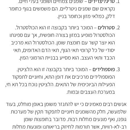
טריגליצרידים
– שומנים צמחיים ושומני בעלי חיים.
נקראים שם שמנים ניטרליים. הם משמשים בגוף כחומר
דלק, כמלאי מזון וכחומר בניין.
סטרולים
– המוכר ביותר בקבוצה זו הוא הכולסטרול.
הכולסטרול מופיע במזון בצורה חופשית, אך עם ספיגתו
הוא יוצר קשר עם חומצת שומן. הכולסטרול הוא מרכיב
יסודי של כל קרומי תאי הגוף, תאי הדם האדומים, תאי
הכבד ותאי העצב. הוא מסייע בבניית הורמוני המין.
פוספולידים
– המוכר ביותר בקבוצה זו הוא הלציטין.
הפוספולידים מרכיבים את דופן התא, וחיוניים לתפקוד
הפעילות הביוכימית של התאים. הלציטין נוכח בכל תא חי,
במערכת העצבים ובמוח.
אנשים רבים מאמינים כי יש להתנזר משומן באופן מוחלט, בעוד
שלמעשה, חלק מהשומנים חיוניים לתפקוד תקין של מערכות
גופנו, ואף מונעים מחלות רבות. מדובר בחומצות שומן
רב-לא-רוויות, אשר תורמות לחיזוק בריאותנו ומונעות מחלות