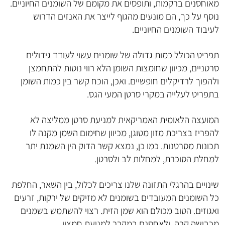
מאוחסנים ברקמות, ותופסים את מקומם של השומנים החיוניים.
נוסף על כך, הם מונעים מהגוף לייצר את האנזים הדרוש
לעיבוד השומנים החיוניים.
תפריט הכולל כמות גדולה של שומנים עשוי לעודד גידולים
סרטניים, מכיוון שחומצות השומן הלא רווי נוטות להתחמצן
ולהפוך לרדיקלים חופשיים. ואכן, הוכח קשר בין כמות השומן
בתפריט לעלייה במקרי סרטן המעי הגס.
המועצה הלאומית האמריקאית למניעת סרטן ממליצה לא
להפריז בצריכת מזון מטוגן, מכיוון שחימום השמן מקנה לו
תכונות מסרטנות. כמו כן, נמצא קשר הדוק הין השמנת יתר
למחלת הסוכרת, למחלות לב ולסרטן.
שינויים בהרגלי התזונה שלנו צריכים לכלול, בין השאר, החלפת
כל השומנים המעובדים בשומנים לא מזיקים של ירקות, זרעים
ואגוזים. הטוב מכולם הוא שמן הזית. רצוי להשתמש בשמנים
מכבישה קרה, ולאחסנם במקרר למניעת חמצון.