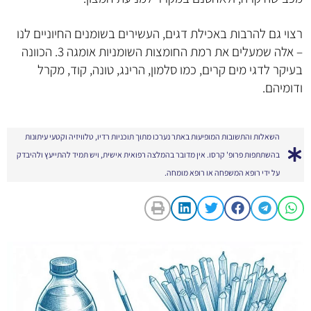
רצוי גם להרבות באכילת דגים, העשירים בשומנים החיוניים לנו
– אלה שמעלים את רמת החומצות השומניות אומגה 3. הכוונה
בעיקר לדגי מים קרים, כמו סלמון, הרינג, טונה, קוד, מקרל
ודומיהם.
השאלות והתשובות המופיעות באתר נערכו מתוך תוכניות רדיו, טלוויזיה וקטעי עיתונות
בהשתתפות פרופ' קרסו. אין מדובר בהמלצה רפואית אישית, ויש תמיד להתייעץ ולהיבדק
על ידי רופא המשפחה או רופא מומחה.