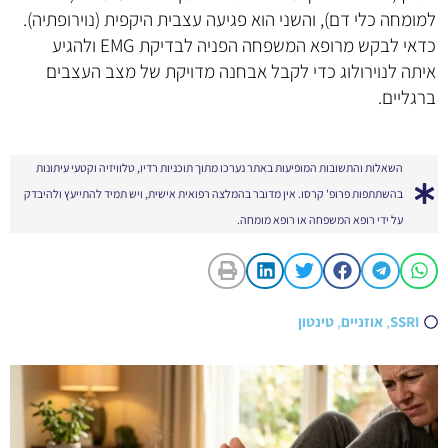
למומחה כלי דם), והשני הוא פגיעה עצבית היקפית (נוירופתיה).
כדאי לבקש מרופא המשפחה הפניה לבדיקת EMG ולהגיע
איתה לנוירולוג כדי לקבל אבחנה מדויקת של מצב העצבים
ברגליים.
השאלות והתשובות המופיעות באתר נערכו מתוך תוכניות רדיו, טלוויזיה וקטעי עיתונות
בהשתתפות פרופ' קרסו. אין מדובר בהמלצה רפואית אישית, ויש תמיד להתייעץ ולהיבדק
על ידי רופא המשפחה או רופא מומחה.
SSRI
,
אוזניים
,
טינטון