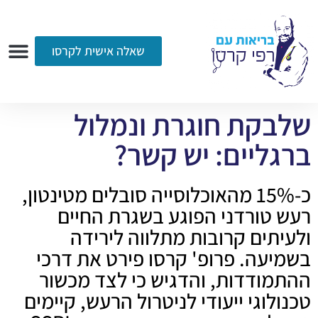
שאלה אישית לקרסו
ערוץ הווידאו
רדיו
הקליניקה
עמוד הבית
אודות
שאלות ותשובות
עיתונות
שלבקת חוגרת ונמלול
ברגליים: יש קשר?
כ-15% מהאוכלוסייה סובלים מטינטון,
רעש טורדני הפוגע בשגרת החיים
ולעיתים קרובות מתלווה לירידה
בשמיעה. פרופ' קרסו פירט את דרכי
ההתמודדות, והדגיש כי לצד מכשור
טכנולוגי ייעודי לניטרול הרעש, קיימים