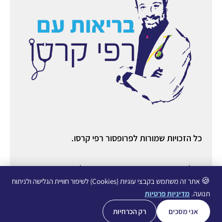
כל הזכויות שמורות לפרופסור רפי קרסו.
ניהול ואחסון אתר:
יניב מורוזובסקי
○ ניהול תוכן ורשתות
חברתיות:
עופרי גליכמן ○
הצהרת נגישות
○
מדיניות פרטיות
🍪
אתר זה משתמש בקבצי עוגיות (Cookies) לשיפור חוויית הגלישה ולניתוח
תנועה.
מדיניות פרטיות
אני מסכים
רק הכרחיות