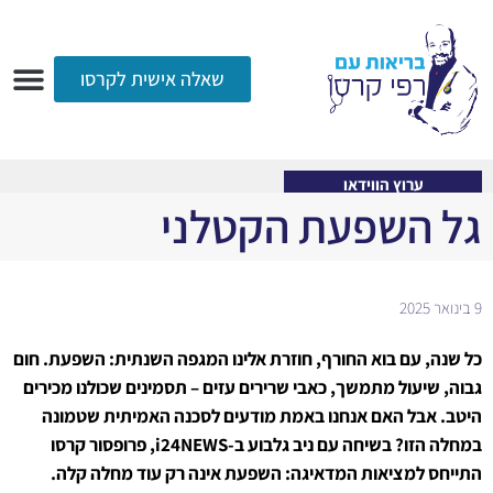
שאלה אישית לקרסו
ערוץ הווידאו
רדיו
הקליניקה
עמוד הבית
אודות
שאלות ותשובות
עיתונות
ערוץ הווידאו
גל השפעת הקטלני
9 בינואר 2025
כל שנה, עם בוא החורף, חוזרת אלינו המגפה השנתית: השפעת. חום
גבוה, שיעול מתמשך, כאבי שרירים עזים – תסמינים שכולנו מכירים
היטב. אבל האם אנחנו באמת מודעים לסכנה האמיתית שטמונה
במחלה הזו? בשיחה עם ניב גלבוע ב-i24NEWS, פרופסור קרסו
התייחס למציאות המדאיגה: השפעת אינה רק עוד מחלה קלה.