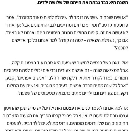
השנה היא כבר גבתה את חייהם של שלושה ילדים.
"אנשים שוכחים ששפעת זו מחלה שיכולה להיות מאוד מסוכנת", אמר
פרופסור קרסו. "תמיד מכריזים ומודיעים לגבי החיסונים אבל אף אחד
לא עושה את זה. קופות החולים נותנות חיסונים חינם ואנחנו לא באים".
אם כך, נשאלת השאלה – למה זה קורה? למה אנחנו כל כך אדישים
לסכנה?
אולי זאת בשל הנטייה לחשוב ששפעת היא סתם עוד הצטננות קלה.
אבל המציאות שונה – גם אנשים צעירים ובריאים יכולים לפתח סיבוכים
חמורים, כמו דלקת ריאות או דלקת שריר הלב. "אנשים אפתיים", קבע,
"אבל כל שנה מתים הרבה אנשים, בעיקר מבוגרים ואנשים עם מחלות
רקע. גם צעירים וגם ילדים מתים כתוצאה מסיבוכים של שפעת".
אז למה אנחנו לא מחסנים את עצמנו ואת ילדינו? יש מי שיטען שהחיסון
עצמו גורם לתופעות לוואי, אבל פרופ' קרסו הפריך את הטענה הזו: "רוב
החיסונים הם של וירוסים מומתים. וירוס מת לא יכול להדביק. לפעמים
מופיעות תופעות דמויות שפעת, אבל זה חולף תוך יום-יומיים, ולא דומה