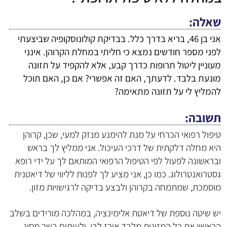
שאלה
אני בן 46, בריא בדרך כלל. בבדיקת קולונוסקופיה שביצעתי
לפני מספר חודשים נמצא כי חליתי במחלת הקרוהן. אינני
מעוניין ליטול תרופות כדרך קבע, אלא להקפיד על תזונה
מונעת בלבד. לדעתך, האם זה אפשרי? אם כן, האם תוכל
להמליץ לי על תזונה מתאימה?
תשובה
טיפול רפואי הכרחי על מנת להימנע מנזק למעי, שכן, קרוהן
היא מחלה דלקתית של דרכי העיכול. אני ממליץ לך בראש
ובראשונה לפעול לפי הטיפול הרפואי המותאם לך על ידי רופא
גסטרואנטרולוג. כמו כן, אני מציע לך לפנות לליווי של דיאטנית
מוסמכת, שמתמחה בקרוהן ולבצע בדיקה לרגישויות מזון.
יש שיטה נוספת של דיאטת אלימינציה, במהלכה מורידים בשלב
הראשון את כל המזונות מלבד אורז לבן, ולעיתים בשר מסוג