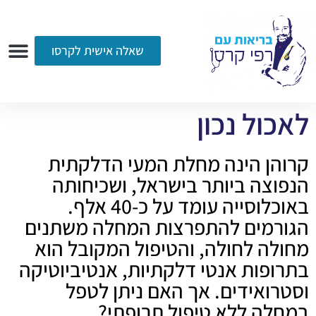
שאלה אישית לקרסו
ערוץ הווידאו
רדיו
הקליניקה
עמוד הבית
אודות
שאלות ותשובות
עיתונות
לאכול נכון
קרוהן הינה מחלת המעי הדלקתית
הנפוצה ביותר בישראל, ושכיחותה
באוכלוסייה עומד על כ-40 אלף.
הגורמים להתפרצות המחלה משתנים
מחולה לחולה, והטיפול המקובל הוא
בתרופות אנטי דלקתיות, אנטיביוטיקה
וסטרואידים. אך האם ניתן לטפל
במחלה ללא טיפול תרופתי?