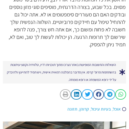
מסוים. בכל שבוע, בצורה הדרגתית, מוסיפים סוגי מזון נוספים
ובודקים האם הם מעוררים סימפטומים או לא. אתה יכול גם
להתחיל טיפול עם חיידקים פרוביוטיים. השלווה הנפשית שלך
חשובה לא פחות ומשום כך, אם אתה חש צורך, פנה לרופא
שירשום לך תרופות הרגעה. הן יכולות לעשות לך טוב, ואם לא,
תמיד ניתן להפסיק.
השאלות והתשובות המופיעות באתר נערכו מתוך תוכניות רדיו, טלוויזיה וקטעי עיתונות
בהשתתפות פרופ' קרסו. אין מדובר בהמלצה רפואית אישית, ויש תמיד להתייעץ ולהיבדק
על ידי רופא המשפחה או רופא מומחה.
אוכל
,
בעיות עיכול
,
קרוהן
,
תזונה