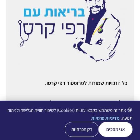
כל הזכויות שמורות לפרופסור רפי קרסו.
ניהול ואחסון אתר:
יניב מורוזובסקי
○ ניהול תוכן ורשתות
חברתיות:
עופרי גליכמן ○
הצהרת נגישות
○
מדיניות פרטיות
🍪
אתר זה משתמש בקבצי עוגיות (Cookies) לשיפור חוויית הגלישה ולניתוח
תנועה.
מדיניות פרטיות
אני מסכים
רק הכרחיות