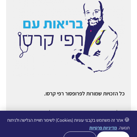
כל הזכויות שמורות לפרופסור רפי קרסו.
ניהול ואחסון אתר:
יניב מורוזובסקי
○ ניהול תוכן ורשתות
חברתיות:
עופרי גליכמן ○
הצהרת נגישות
○
מדיניות פרטיות
🍪
אתר זה משתמש בקבצי עוגיות (Cookies) לשיפור חוויית הגלישה ולניתוח
תנועה.
מדיניות פרטיות