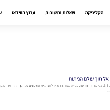
הקליניקה
שאלות ותשובות
ערוץ הווידאו
ע
דליריום, מצב של בלבול זמני, עלול להופיע לאחר ניתוח. BIS, כלי מדידה חדשני, מסייע לצוות הרפואי לזהות את הסיכונים
יב