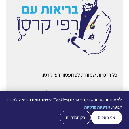
כל הזכויות שמורות לפרופסור רפי קרסו.
ניהול ואחסון אתר:
יניב מורוזובסקי
○ ניהול תוכן ורשתות
חברתיות:
עופרי גליכמן ○
הצהרת נגישות
○
מדיניות פרטיות
🍪
אתר זה משתמש בקבצי עוגיות (Cookies) לשיפור חוויית הגלישה ולניתוח
תנועה.
מדיניות פרטיות
אני מסכים
רק הכרחיות