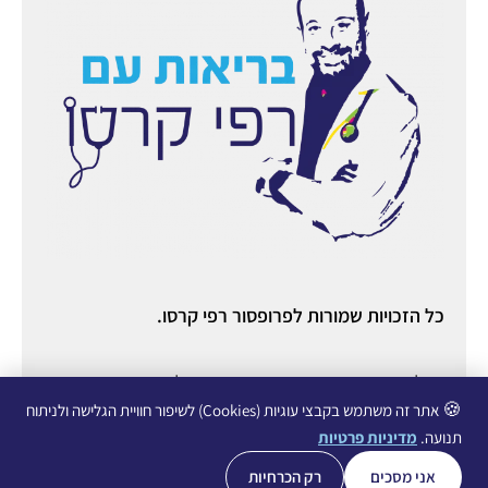
כל הזכויות שמורות לפרופסור רפי קרסו.
ניהול ואחסון אתר:
יניב מורוזובסקי
○ ניהול תוכן ורשתות
חברתיות:
עופרי גליכמן ○
הצהרת נגישות
○
מדיניות פרטיות
🍪
אתר זה משתמש בקבצי עוגיות (Cookies) לשיפור חוויית הגלישה ולניתוח
תנועה.
מדיניות פרטיות
אני מסכים
רק הכרחיות