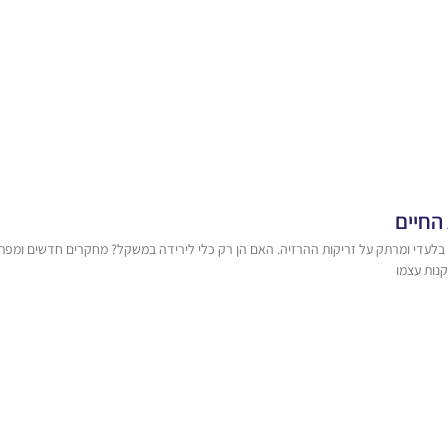
החיים
פי קרסו התארח בערוץ הכלכלה (10) לראיון בלעדי ומרתק על זריקות ההרזיה. האם הן רק כלי לירידה במשקל? מחקר
נות עצמו