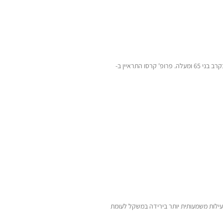
מחקר חדשני ורחב היקף חושף קשר מפתיע: תרופות מהדור החדש לטיפול בסוכרת סוג 2 עשויות להפחית משמעותית את הסיכון לפתח דמנציה בקרב בני 65 ומעלה. פרופ' קרסו התראיין ב-
הראתה יעילות משמעותית יותר בירידה במשקל לעומת