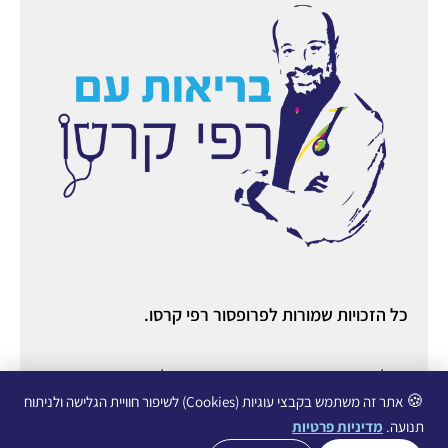
כל הזכויות שמורות לפרופסור רפי קרסו.
ניהול ואחסון אתר:
יניב מורוזובסקי
○ ניהול תוכן ורשתות
חברתיות:
עופרי גליכמן ○
הצהרת נגישות
○
מדיניות פרטיות
🍪
אתר זה משתמש בקבצי עוגיות (Cookies) לשיפור חוויית הגלישה ולניתוח
תנועה.
מדיניות פרטיות