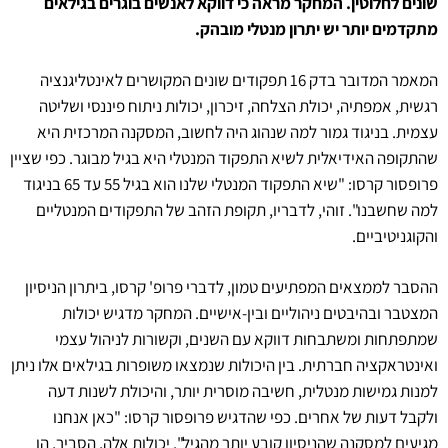
שונים לחלוטין. המחקר מראה כי דווקא לאנשים בוגרים בגילאים
מתקדמים יותר יש יתרון מנטלי מובהק.
המאמר המדובר בדק 16 תפקודים שונים המקושרים לאינטליגנציה
רגשית, אמפתיה, יכולת הצלחה, זיכרון, יכולות ניתוח פיננסי ושליטה
עצמית. בניגוד גמור למה שנהוג היה לחשוב, המסקנה המרכזית היא
שהתקופה האידיאלית לשיא התפקוד המנטלי היא בגיל מבוגר. כפי שציין
פרופסור קרסו: "שיא התפקוד המנטלי שלנו הוא בגיל 55 עד 65 בניגוד
למה שחשבנו". זוהי, לדבריו, תקופת הזהב של התפקודים המנטליים
והקוגניטיביים.
ההסבר לממצאים המפתיעים טמון, לדברי פרופ' קרסו, ביתרון הניסיון
המצטבר ובהיבטים ניהוליים ובין-אישיים. המחקר מדגיש יכולות
שמתפתחות ומשתבחות דווקא עם השנים, וקשורות לניהול עצמי
ואינטראקציה חברתית. בין היכולות שנמצאו משופרות בגילאים אלו ניתן
למנות גמישות מנטלית, חשיבה מוסרית יותר, והיכולת לשנות דעה
ולקבל דעות של אחרים. כפי שהדגיש פרופסור קרסו: "כאן אנחנו
מגיעים למסקנה שהניסיון קובע יותר מהגיל". יכולות אלה, הסביר, הן