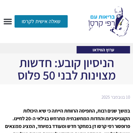
שאלה אישית לקרסו
ערוץ הווידאו
רדיו
הקליניקה
עמוד הבית
אודות
שאלות ותשובות
עיתונות
ערוץ הווידאו
הניסיון קובע: חדשות
מצוינות לבני 50 פלוס
10 בנובמבר 2025
במשך שנים רבות, התפיסה הרווחת הייתה כי שיא היכולות
הקוגניטיביות והחדות המחשבתית מתרחש בגילאי ה-20 לחיינו.
פרופסור רפי קרסו דן במחקר חדש ומעודד במיוחד, המציג ממצאים