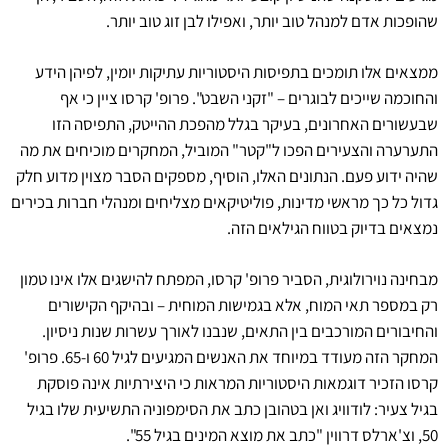
שהופכות אדם למנהל טוב יותר, ואפילו לבן זוג טוב יותר.
ממצאים אלו תומכים בתפיסות היסטוריות עתיקות יומין, לפיהן הידע
והחוכמה שייכים לבוגרים – "זקני השבט". פרופ' קרסו ציין כי אף
שבעשורים האחרונים, בעיקר בגלל מהפכת ההייטק, התפיסה הזו
התערערה והצעירים הפכו ל"קטר" המוביל, המחקרים מוכיחים את מה
שהיה ידוע פעם. הנתונים האלו, הוסיף, מספקים הסבר מצוין מדוע חלק
גדול כל כך מראשי מדינות, פוליטיקאים מצליחים ומנהלי חברות בכירים
נמצאים בדיוק בטווח הגילאים הזה.
מבחינה נוירולוגית, הסביר פרופ' קרסו, המפתח להישגים אלו אינו טמון
רק במספר תאי המוח, אלא בגמישות המוחית – ובהיקף הקישורים
והחיבורים המורכבים בין התאים, שנבנו לאורך עשרות שנות ניסיון.
המחקר הזה מעודד במיוחד את האנשים המגיעים לגיל 60 ו-65. פרופ'
קרסו הזכיר דוגמאות היסטוריות המראות כי היצירתיות אינה פוסקת
בגיל צעיר: לודוויג ואן בטהובן כתב את הסימפוניה התשיעית שלו בגיל
50, וצ'ארלס דרווין "כתב את מוצא המינים בגיל 55".