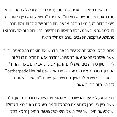
"זאת באמת מחלה ויראלית שנגרמת על ידי הווירוס וריצלה זוסטר והיא
מתבטאת בפריחה שהיא כואבת", הסביר ד"ר ששה. הוא ציין כי הווירוס
נשאר רדום בגוף מאז מחלת אבעבועות הרוח של הילדות, ומתעורר
בגיל מבוגר או כשהמערכת החיסונית נחלשת: "הווירוס הזה מתעורר ואז
מתפשט על קצות העצבים וגורם למחלה הזאת".
פרופ' קרסו, כמומחה לטיפול בכאב, הדגיש את חומרת התסמינים, וד"ר
ששה אישר כי הכאב עשוי להטעות: "הרבה אנשים הולכים בגלל זה
לחדר מיון כי חושבים שיש להם התקף לב כי כואב להם באזור החזה".
הסיבוך המרכזי עליו התריעו השניים הוא ה-Postherpetic Neuralgia
– כאב כרוני שיכול להימשך חודשים ואף שנים. "זה סיבוך שגורם
לנכות", הזהיר ד"ר ששה.
בכל הנוגע למניעה, הבשורה בפי המומחים הייתה ברורה: החיסון. ד"ר
ששה ציין כי "ניתן למנוע את המחלה הזאת ביעילות מאוד מאוד גדולה.
יש למעשה חיסון שהיעילות שלו היא מעל 90%". החיסון נמצא בסל