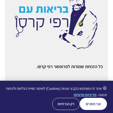
כל הזכויות שמורות לפרופסור רפי קרסו.
ניהול ואחסון אתר:
יניב מורוזובסקי
○ ניהול תוכן ורשתות
חברתיות:
עופרי גליכמן ○
הצהרת נגישות
○
מדיניות פרטיות
🍪
אתר זה משתמש בקבצי עוגיות (Cookies) לשיפור חוויית הגלישה ולניתוח
תנועה.
מדיניות פרטיות
אני מסכים
רק הכרחיות