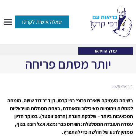
שאלה אישית לקרסו
ערוץ הווידאו
רדיו
הקליניקה
עמוד הבית
אודות
שאלות ותשובות
עיתונות
ערוץ הווידאו
יותר מסתם פריחה
1 במרץ 2026
בשיחה מעמיקה שאירח פרופ' רפי קרסו, דן ד"ר דוד ששה, מומחה
למחלות זיהומיות מאיכילוב ומאוחדת, באחת המחלות הוויראליות
המכאיבות ביותר – שלבקת חוגרת (הרפס זוסטר). במוקד הדיון
עמדה העובדה המטלטלת: הווירוס כבר נמצא אצל רובנו בגוף,
ממתין לרגע של חולשה כדי להתפרץ.