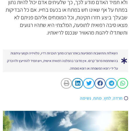
ולא תמיד האדם מודע לכך, כך שלעיתים אדם יכול להיות נתון
במתח על אף שאינו חש במתח או בכעס בחייו. אם כל הבדיקות
שבעלך ביצע חזרו תקינות, וכל המומחים אליהם פניתם לא
מצאו סיבה רפואית לתופעה, המלצתי היא שתהיו רגועים
ותשתדלו ליהנות מהאוויר שנכנס לריאותיו.
השאלות והתשובות המופיעות באתר נערכו מתוך תוכניות רדיו, טלוויזיה וקטעי עיתונות
בהשתתפות פרופ' קרסו. אין מדובר בהמלצה רפואית אישית, ויש תמיד להתייעץ ולהיבדק
על ידי רופא המשפחה או רופא מומחה.
חרדה
,
לחץ
,
מתח
,
נשימה