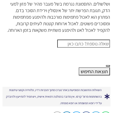
ושלשולים. התסמונת נגרמת בשל מעבר מהיר של מזון למעי
הדק, תגובת הפרשת יתר של אינסולין וירידת הסוכר בדם.
הפתרון הוא לאכול פחמימות מורכבות ולהימנע מפחמימות
ומסוכרים פשוטים. לאכול ארוחות קטנות לעיתים קרובות,
להקפיד לאכול לאט ולהימנע משתיית משקאות בזמן הארוחה.
תוצאות החיפוש
השאלות והתשובות המופיעות באתר נערכו מתוך תוכניות רדיו, טלוויזיה וקטעי עיתונות
בהשתתפות פרופ' קרסו. אין מדובר בהמלצה רפואית אישית, ויש תמיד להתייעץ ולהיבדק
על ידי רופא המשפחה או רופא מומחה.