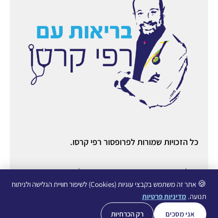
כל הזכויות שמורות לפרופסור רפי קרסו.
ניהול ואחסון אתר:
יניב מורוזובסקי
○ ניהול תוכן ורשתות
חברתיות:
עופרי גליכמן ○
הצהרת נגישות
○
מדיניות פרטיות
🍪
אתר זה משתמש בקבצי עוגיות (Cookies) לשיפור חוויית הגלישה ולניתוח
תנועה.
מדיניות פרטיות
אני מסכים
רק הכרחיות