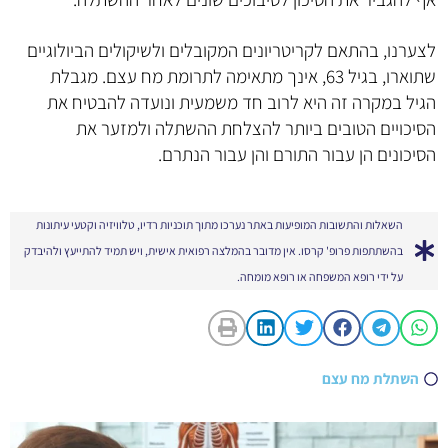
לצערנו, בהתאם לקריטריונים המקובלים ולשיקולים הביולוגיים
שתוארו, בגיל 63, אינך מתאימה לתרומת מח עצם. מגבלת
הגיל במקרה זה היא לרוב חד משמעית ונועדה להבטיח את
הסיכויים הטובים ביותר להצלחת ההשתלה ולמזער את
הסיכונים הן עבור התורם והן עבור הנתרם.
השאלות והתשובות המופיעות באתר נערכו מתוך תוכניות רדיו, טלוויזיה וקטעי עיתונות
בהשתתפות פרופ' קרסו. אין מדובר בהמלצה רפואית אישית, ויש תמיד להתייעץ ולהיבדק
על ידי רופא המשפחה או רופא מומחה.
השתלת מח עצם