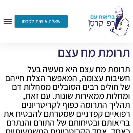
שאלה אישית לקרסו
ערוץ הווידאו
רדיו
הקליניקה
עמוד הבית
אודות
שאלות ותשובות
עיתונות
תרומת מח עצם
תרומת מח עצם היא מעשה בעל
חשיבות עצומה, המאפשר הצלת חייהם
של חולים רבים הסובלים ממחלות דם
ומחלות ממאירות שונות. עם זאת,
תהליך התרומה כפוף לקריטריונים
רפואיים קפדניים שמטרתם להבטיח את
בריאותם ובטיחותם של התורם והנתרם
כאחד. אחד הקריטריונים המשמעותיים