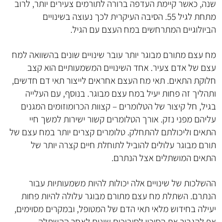
שנה, כאשר קיימת העדפה ברורה לתורמים צעירים יותר, לרוב
מתחת לגיל 55. הסיבה העיקרית לכך נעוצה בשינויים
הביולוגיים המתרחשים במח העצם עם הגיל.
מח עצם מתורם מבוגר יותר עובר שינויים שונים בהשוואה למח
עצם של אדם צעיר. אחד השינויים המשמעותיים הוא קצב
חלוקת התאים. תאי מח העצם אחראים לייצור תאי דם חדשים,
ותהליך זה פחות יעיל במח עצם מבוגר. בנוסף, עם העלייה
בגיל, חל קיצור של הטלומרים – קצוות הכרומוזומים המגנים
עליהם מפני נזק. אורך הטלומרים קשור ישירות למשך חיי
התאים וליכולתם להתחלק. טלומרים קצרים יותר במח עצם של
תורם מבוגר עלולים להוביל לתוחלת חיים קצרה יותר של
התאים המושתלים אצל הנתרם.
ההשלכות של שינויים אלה יכולות להיות משמעותיות עבור
הנתרם. השתלת מח עצם מתורם מבוגר עלולה להיות פחות
יעילה בחידוש מלאי תאי הדם של המטופל, ובמקרים מסוימים,
אף להגביר את הסיכון לסיבוכים שונים לאחר ההשתלה.