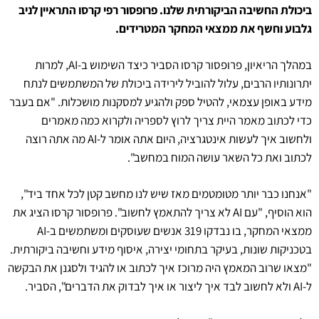
ביכולת החשיבה הביקורתית שלנו. פרופסור רפי קרסו התראיין לניב
גלבוע וחשף את ממצאי המחקר המטרידים.
במהלך הריאיון, פרופסור קרסו הסביר כיצד השימוש ב-AI, למרות
יתרונותיו הרבים, עלול להוביל לירידה ביכולת של המשתמשים לנתח
מידע באופן עצמאי, להטיל ספק ולהגיע למסקנות מושכלות. "אם בעבר
כדי לכתוב מאמר היית צריך לרוץ לספריה ולקרוא כמה מאמרים
ולחשוב איך לעשות אינטגרציה, היום אתה אומר ל-AI מה אתה רוצה
לכתוב ואת כל השאר עושה המוח במחשב".
"אנחנו כבר יותר מטומטמים מאז שיש לנו מחשב קטן לכל אחד ביד",
הוא הוסיף, "עם AI לא צריך להתאמץ לחשוב". פרופסור קרסו הציג את
ממצאי המחקר, בו נבדקו 319 אנשים שעוסקים ומשתמשים ב-AI
בטכניקות שונות, בעיקר בתחומי יצירה, איסוף מידע וחשיבה ביקורתית.
"מצאו שרוב המאמץ היה מרוכז איך לכתוב או להגיד ולסגנן את הבקשה
ל-AI ולא לחשוב לבד איך ליצור או איך לבדוק את הדברים", הסביר.