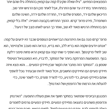
הממצאים הפתיעו. "גילו שאלה שקיבלו קפה עם קפאין בהתחלה גילו שהם יותר
במתח ויותר בחרדה עד שהם התרגלו, אבל לאחר מכן הם הרגישו יותר טוב.
הדיכאון שלהם ירד, הסטרס שלהם ירד, החרדה שלהם ירדה, השינה שלהם
השתפרה", פירט פרופ' קרסו. ההפך התרחש בקבוצה השנייה: "אלה בלי קפאין,
הם בהתחלה הרגישו מאוד לא טוב, ואחר כך הגיעו לאותו מצב של רגיעה".
פרופ' קרסו מנה גם את היתרונות הבריאותיים הנוספים שכבר היו ידועים על קפה:
"אנחנו יודעים שקפה הוא בריא ללב, הוא בריא, כנראה הוא מעכב אלצהיימר, הוא
טוב לחולי פרקינסון". הוא הוסיף כי שותי קפה עם קפאין הראו פחות סימני דלקת
בגוף. המשמעות המרתקת ביותר של המחקר, לדבריו, היא הפוטנציאל הטיפולי
שטמון בו. "המחקר הזה מחבר את הקשר שבין חיידקי המעיים… והוא מצא איזה
חיידקי מעיים הם החיידקים החשובים, ויכול מאוד להיות שבעתיד נוכל להוסיף
אותם כחיידקי מעיים, כדי להרגיע, כדי להוריד סטרס, כדי לשפר שינה, כדי
להעלות את הרמות של הדופמין ושל האדנוזין".
המנגנון הביוכימי שמתואר במחקר חושף את אופן פעולת התופעה: "האדנוזין
והדופמין משתנים כתוצאה מחיידקי המעיים. חיידקי המעיים גורמים לחומרים
האלה להיספג לדם, ומדם הם מגיעים למוח". לסיום הריאיון, סיכם פרופ' קרסו