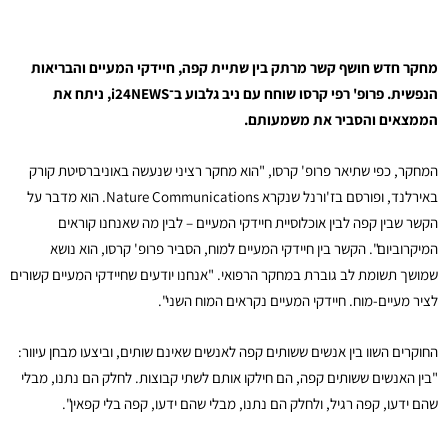
מחקר חדש חושף קשר מרתק בין שתיית קפה, חיידקי המעיים והבריאות
הנפשית. פרופ' רפי קרסו שוחח עם ניב גלבוע ב־i24NEWS, ניתח את
הממצאים והסביר את משמעותם.
המחקר, כפי שתיאר פרופ' קרסו, "הוא מחקר רציני שנעשה באוניברסיטת קורק
באירלנד, ופורסם בז'ורנל שנקרא Nature Communications. הוא מדבר על
הקשר שבין קפה לבין אוכלוסיית חיידקי המעיים – לבין מה שאנחנו קוראים
המיקרוביום". הקשר בין חיידקי המעיים למוח, הסביר פרופ' קרסו, הוא נושא
שמושך תשומת לב גוברת במחקר הרפואי. "אנחנו יודעים שחיידקי המעיים קשורים
לציר מעיים-מוח. חיידקי המעיים נקראים המוח השני".
החוקרים השוו בין אנשים ששותים קפה לאנשים שאינם שותים, וביצעו מבחן עיוור:
"בין האנשים ששותים קפה, הם חילקו אותם לשתי קבוצות. לחלק הם נתנו, מבלי
שהם ידעו, קפה רגיל, ולחלק הם נתנו, מבלי שהם ידעו, קפה בלי קפאין".