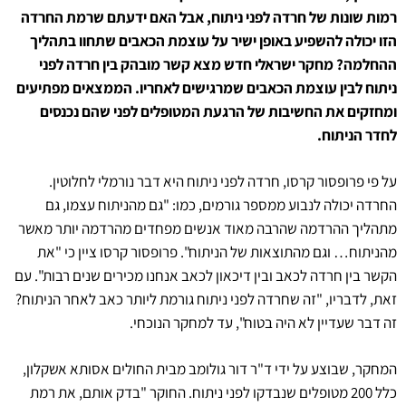
רמות שונות של חרדה לפני ניתוח, אבל האם ידעתם שרמת החרדה
הזו יכולה להשפיע באופן ישיר על עוצמת הכאבים שתחוו בתהליך
ההחלמה? מחקר ישראלי חדש מצא קשר מובהק בין חרדה לפני
ניתוח לבין עוצמת הכאבים שמרגישים לאחריו. הממצאים מפתיעים
ומחזקים את החשיבות של הרגעת המטופלים לפני שהם נכנסים
לחדר הניתוח.
על פי פרופסור קרסו, חרדה לפני ניתוח היא דבר נורמלי לחלוטין.
החרדה יכולה לנבוע ממספר גורמים, כמו: "גם מהניתוח עצמו, גם
מתהליך ההרדמה שהרבה מאוד אנשים מפחדים מהרדמה יותר מאשר
מהניתוח… וגם מהתוצאות של הניתוח". פרופסור קרסו ציין כי "את
הקשר בין חרדה לכאב ובין דיכאון לכאב אנחנו מכירים שנים רבות". עם
זאת, לדבריו, "זה שחרדה לפני ניתוח גורמת ליותר כאב לאחר הניתוח?
זה דבר שעדיין לא היה בטוח", עד למחקר הנוכחי.
המחקר, שבוצע על ידי ד"ר דור גולומב מבית החולים אסותא אשקלון,
כלל 200 מטופלים שנבדקו לפני ניתוח. החוקר "בדק אותם, את רמת