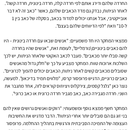
החרדה שלהם ודירג אותם לפי חרדה קלה, חרדה בינונית, חרדה קשה".
לאחר הניתוח, נבדק גם מדד הכאבים שלהם, כאשר "כאב זה לא דבר
אובייקטיבי, אבל אנחנו יכולים למדוד בכאב, בסקלה של כאב בין 1
ל-10" וזאת "לפי הדיווחים שלהם בעצם".
ממצאי המחקר היו חד משמעיים: "אנשים שבאו עם חרדה בינונית – היו
להם כאבים בינוניים\נורמליים", לעומת זאת, "אנשים שהיו בחרדה
קשה סבלו יותר מכאבים". מעבר לכאב האקוטי שלאחר הניתוח, יש לכך
השלכות ארוכות טווח. המחקר מצביע על כך ש"חלק גדול מהאנשים
שסובלים מכאבים קשים לאחר ניתוח, הכאבים יכולים להפוך לכרוניים".
כאבים כרוניים, הדגיש פרופסור קרסו, "מלווים תמיד בדיכאון". למעשה,
נוצר כאן "גלגל קסמים, צירקלוס ויציוזוס קוראים לזה, אחד מתגבר את
השני. חרדה מגבירה כאב, כאב מגביר חרדה כרונית או כאב כרוני".
המחקר חשף ממצא נוסף ומשמעותי: "רווקים ואנשים גרושים שאין להם
בני זוג גם הם סובלים יותר אחרי הניתוח". הדבר מדגיש את החשיבות
העצומה של התמיכה הסביבתית והרגשית בתהליך ההחלמה. פרופסור