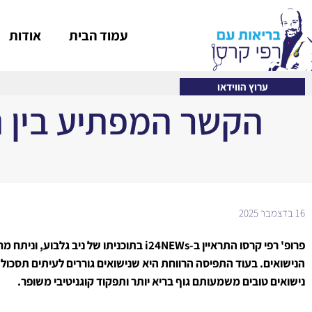
עמוד הבית
אודות
ערוץ הווידאו
הקשר המפתיע בין נ
16 בדצמבר 2025
פרופ' רפי קרסו התראיין ב-i24NEWs בתוכניתו 
הנישואים. בעוד התפיסה הרווחת היא שנישואים גוררים לעיתים תסכול
נישואים טובים משמעותם גוף בריא יותר ותפקוד קוגניטיבי משופר.