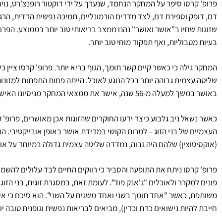
דם, דופק וספירת דם, לצד מדדים הורמונליים, תמיכה נפשית הדדית, הרג
שזוגות שחיו ב"אושר ואושר" נהנו ממצב בריאותי טוב יותר בממוצע. הפרו
בעיות מטבוליות, ואף תפקוד מוחי טוב יותר.
שליטה עצמית גבוהה יותר בכל הנוגע לאוכל. הייתה פחות התפתות למזונו
באושר במשך למעלה מ-56 שנה, אישר את ממצאי המחקר מניסיונו האישי.
כאשר נשאל ניב גלבוע כיצד ידעו החוקרים שהזוגות אכן מאושרים, פרופ' 
העצמיים של בני הזוג – למרות הקושי במדידת אושר באופן אובייקטיבי. הוא
(אוקסיטוצין) שלהם היה גבוה, נמדדה שליטה עצמית גדולה במיוחד על או
פרופ' קרסו ניתח את התופעה והסביר כי רווקים החיים לבד עלולים להשמין
פונים למקרר ולאוכלים "ג'אנק פוד". לעומת זאת, במסגרת זוגית, בני הזוג
משותפת, כאשר "אחד תומך בשני ואחד משגיח על השני". הוא סיכם כי אין 
חייבת להיות נישואים כדת וכדין), מביאים לבריאות נפשית וגופנית טובה יו