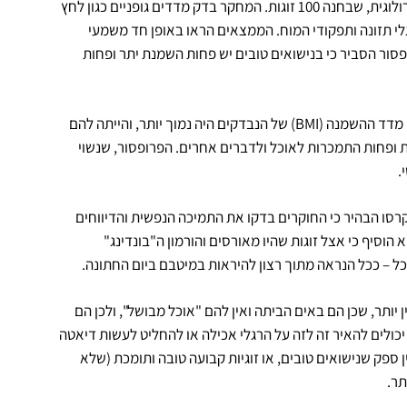
פרופ' קרסו סיפר על המחקר הנחמד, שנערך על ידי דוקטור רופנצ'רט, נוירולוגית, שבחנה 100 זוגות. המחקר בדק מדדים גופניים כגון לחץ
לי תזונה ותפקודי המוח. הממצאים הראו באופן חד משמעי
פסור הסביר כי בנישואים טובים יש פחות השמנת יתר ופחות
המחקר גילה כי כאשר קיים קשר תומך, הגוף בריא יותר. פרופ' קרסו ציין כי מדד ההשמנה (BMI) של הנבדקים היה נמוך יותר, והייתה להם
ת ופחות התמכרות לאוכל ולדברים אחרים. הפרופסור, שנשוי
קרסו הבהיר כי החוקרים בדקו את התמיכה הנפשית והדיווחים
 הוסיף כי אצל זוגות שהיו מאורסים והורמון ה"בונדינג"
כל – ככל הנראה מתוך רצון להיראות במיטבם ביום החתונה.
 יותר, שכן הם באים הביתה ואין להם "אוכל מבושל", ולכן הם
 יכולים להאיר זה לזה על הרגלי אכילה או להחליט לעשות דיאטה
ספק שנישואים טובים, או זוגיות קבועה טובה ותומכת (שלא
תר.