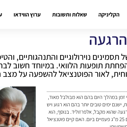
הקליניקה
שאלות ותשובות
ערוץ הווידאו
ע
הרגעה
ל תסמינים נוירולוגיים והתנהגותיים, והט
 והפחתת תופעות הלוואי. במיוחד חשוב לב
וחית, לאור הפוטנציאל להשפעה על מצב
 פרקי זמן במהלך היום בהם הוא מבולבל מאוד,
 ישנם ימים טובים יותר בהם הוא רגוע ויש
ה שהוא מקבל, אלפרזוליד. בנוסף, הוא
מטופל באופן קבוע בתרופות מירו 30 מ"ג, לוסטרל 50 מ"ג ודנטריום 25 מ"ג פעמיים ביום. האם קיים פוטנציאל
משמעותי.