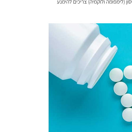
ן (לימפומה ולוקמיה) צריכים להימנע