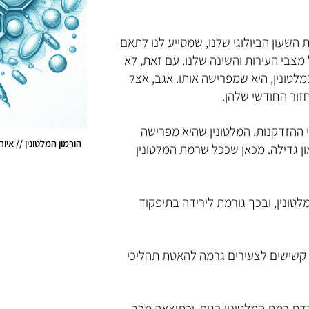
 השעון הביולוגי שלנו, שמסייע לנו לתאם
צבי העירות והשינה שלנו. עם זאת, לא
לטונין, היא שמפרישה אותו. אגב, אצל
זור החודשי שלהן.
 ההזדקנות. המלטונין שהיא מפרישה
הורמון המלטונין // אי
ון גדילה. מכאן שככל שרמת המלטונין
ר של מלטונין, ובכך גורמת לירידה בתיפקוד
קשישים לצעירים גרמה להאטת תהליכי
ורי. במקביל יורדת רמת המלטונין בגוף, וכתוצאה מכך,