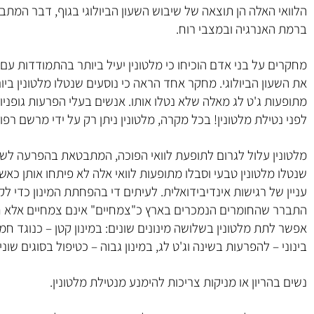
הלוואי האלה הן תוצאה של שיבוש השעון הביולוגי בגוף, דבר המת
ברמת האנרגיה ובמצבי רוח.
מחקרים על בני אדם הוכיחו כי מלטונין יעיל ביותר בהתמודדות ע
את השעון הביולוגי. מחקר אחד הראה כי נוסעים שנטלו מלטונין בי
מתופעות ג'ט לג מאלה שלא נטלו אותו. אנשים בעלי הפרעות גופניות
לפני נטילת מלטונין! בכל מקרה, מלטונין ניתן רק על ידי מרשם רפוא
מלטונין עלול לגרום לתופעת לוואי הפוכה, המתבטאת בהפרעה לשי
שנטלו מלטונין טבעי וסבלו מתופעות לוואי אלה לא פיתחו אותן כאש
עניין של רגישות אינדיבידואלית. לעיתים די בהפחתת המינון כדי ל
התברר שהחומרים הנמכרים בארץ כ"צמחיים" אינם צמחיים אלא חסר
אפשר לתת מלטונין בשלושה מינונים שונים: במינון קטן – כנוגד חמצ
בינוני – להפרעות בשינה וג'ט לג, במינון גבוה – כטיפול בסוגים שונ
נשים בהריון או מניקות צריכות להימנע מנטילת מלטונין.