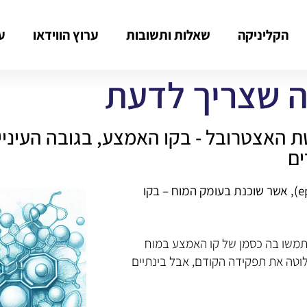
הקליניקה
שאלות ותשובות
ערוץ הווידאו
ע
מה שצריך לדעת
ת האצטרובל - בקו האמצע, בגובה העיניים
ים
המלטונין הוא הורמון טבעי המיוצר בבלוטת האצטרובל (epiphysis), אשר שוכנת בעומק המוח – בקו
שתמשו בה כסמן של קו האמצע במוח
לוטה את תפקידה הקודם, אבל בינתיים