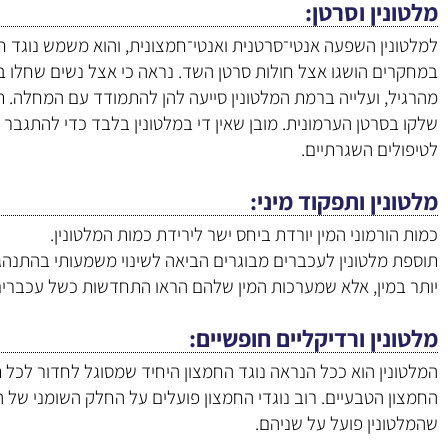
מלטונין וסרטן
למלטונין השפעה אנטי־סרטנית ואנטי־חמצונית, והוא משמש נוגד ח
במחקרים הושגו אצל חולות סרטן השד. נראה כי אצל נשים שחלו ב
מהרגיל, ועלייה ברמת המלטונין סייעה להן להתמודד עם המחלה. 
שלקו בסרטן הערמונית. מובן שאין די במלטונין בלבד כדי להתגבר 
לטיפולים השגרתיים.
מלטונין ותפקוד מיני
כמות הורמוני המין יורדת ביחס ישר לירידת כמות המלטונין.
תוספת מלטונין לעכברים מבוגרים הביאה לשינוי משמעותי בהתנהגו
יותר במין, אלא שמערכות המין שלהם הראו התחדשות כשל עכברים
מלטונין ורדיקליים חופשיים
המלטונין הוא ככל הנראה נוגד החמצון היחיד שמסוגל לחדור לכל תא 
החמצון הטבעיים. רוב נוגדי החמצון פועלים על החלק השומני של 
שהמלטונין פועל על שניהם.