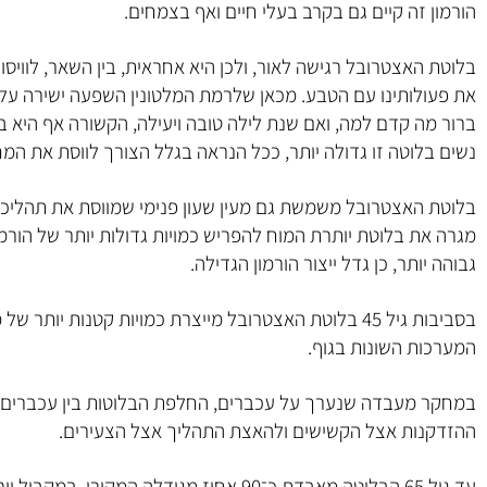
הורמון זה קיים גם בקרב בעלי חיים ואף בצמחים.
בלוטת האצטרובל רגישה לאור, ולכן היא אחראית, בין השאר, לוויסות
את פעולותינו עם הטבע. מכאן שלרמת המלטונין השפעה ישירה על מ
ברור מה קדם למה, ואם שנת לילה טובה ויעילה, הקשורה אף היא במ
נשים בלוטה זו גדולה יותר, ככל הנראה בגלל הצורך לווסת את המח
בלוטת האצטרובל משמשת גם מעין שעון פנימי שמווסת את תהליכי
מגרה את בלוטת יותרת המוח להפריש כמויות גדולות יותר של הורמ
גבוהה יותר, כן גדל ייצור הורמון הגדילה.
בסביבות גיל 45 בלוטת האצטרובל מייצרת כמויות קטנות יות
המערכות השונות בגוף.
במחקר מעבדה שנערך על עכברים, החלפת הבלוטות בין עכברים 
ההזדקנות אצל הקשישים ולהאצת התהליך אצל הצעירים.
עד גיל 65 הבלוטה מאבדת כ־90 אחוז מגודלה המק