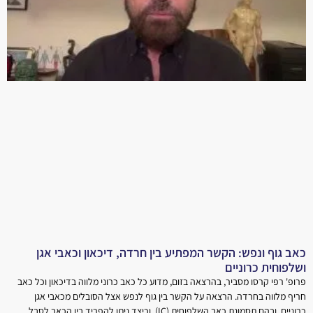
כאב גוף ונפש: הקשר המפתיע בין חרדה, דיכאון וכאבי אגן
ושלפוחית כרוניים
פרופ' רפי קרסו מסביר, בהרצאה בזום, מדוע כל כאב כרוני מלווה בדיכאון וכל כאב
חריף מלווה בחרדה. הרצאה על הקשר בין גוף לנפש אצל הסובלים מכאבי אגן
כרוניים, ובהם תסמונת כאב השלפוחית (IC), וכיצד ניתן להפריד בין הכאב לסבל.