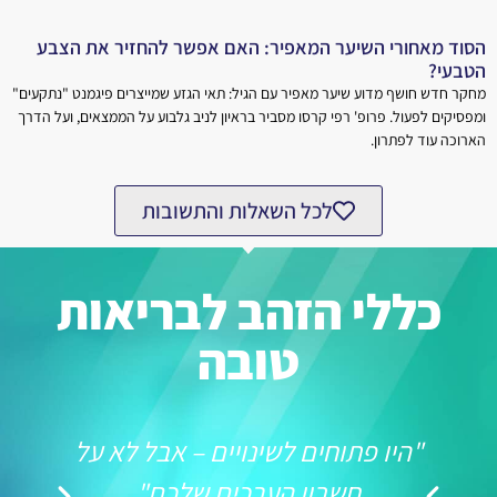
הסוד מאחורי השיער המאפיר: האם אפשר להחזיר את הצבע
הטבעי?
מחקר חדש חושף מדוע שיער מאפיר עם הגיל: תאי הגזע שמייצרים פיגמנט "נתקעים"
ומפסיקים לפעול. פרופ' רפי קרסו מסביר בראיון לניב גלבוע על הממצאים, ועל הדרך
הארוכה עוד לפתרון.
לכל השאלות והתשובות
כללי הזהב לבריאות
טובה
"היו פתוחים לשינויים – אבל לא על
חשבון הערכים שלכם"
מלו