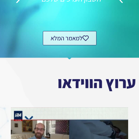
למאמר המלא
ערוץ הווידאו