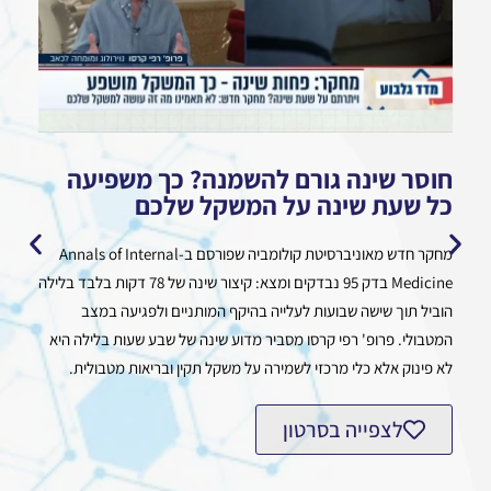
חוסר שינה גורם להשמנה? כך משפיעה
כל שעת שינה על המשקל שלכם
דק
מחקר חדש מאוניברסיטת קולומביה שפורסם ב-Annals of Internal
מחק
Medicine בדק 95 נבדקים ומצא: קיצור שינה של 78 דקות בלבד בלילה
הדק
הוביל תוך שישה שבועות לעלייה בהיקף המותניים ולפגיעה במצב
רפי
המטבולי. פרופ' רפי קרסו מסביר מדוע שינה של שבע שעות בלילה היא
דקו
לא פינוק אלא כלי מרכזי לשמירה על משקל תקין ובריאות מטבולית.
לצפייה בסרטון