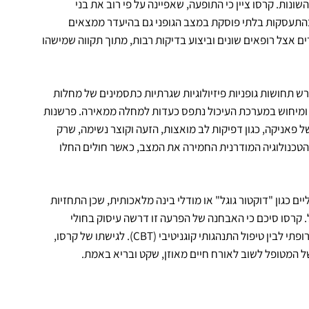
ונות. קרסו ציין כי התופעה, שאפיינה על פי רוב את בני
בהתעסקות בלתי פוסקת במצב הגופני גם בהיעדר ממצאים
ים אצל רופאים שונים וביצוע בדיקות רבות, מתוך תקווה שמישהו
 תחושות גופניות פיזיולוגיות שגרתיות כתסמינים של מחלות
, ומיחוש במערכת העיכול נתפס כעדות למחלה ממאירה. פרשנות
 פאניקה, כגון דפיקות לב מואצות, הזעה וקוצר נשימה, שרק
הטכנולוגיה המודרנית החמירה את המצב, כאשר חולים החלו
ם כגון "דוקטור גוגל" או מודלי בינה מלאכותית, שכן התחזיות
 קרסו סיכם כי האבחנה של הפרעה זו דרשה עיסוק בחולי
שנמשך לפחות חצי שנה, והדגיש כי הטיפול היעיל ביותר שולב בין מענה תרופתי לבין טיפול התנהגותי קוגניטיבי (CBT). לגישתו של קרסו,
 המטופל לשוב לאורח חיים מאוזן, שקט ובריא באמת.