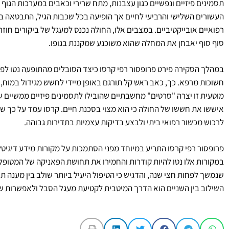
תסמינים פיזיים ונפשיים כגון עצבנות, מתח שרירי וכאבים במערכות הגוף הש
העשורים השלישי והרביעי לחיים אך הופיעה בכל שכבות הגיל, התבטאה 
רפואיים אובייקטיביים. במצבים אלו, החולה נכנס למעגל של ביקורים חוזר
סוף סוף יאבחן את המחלה שהוא משוכנע שמקננת בגופו.
במהלך הסקירה פירט פרופסור רפי קרסו כיצד הסובלים מהתופעה נטו לפרש
חשוכות מרפא. כך, כאב ראש קל תורגם באופן מיידי לחשש מגידול במוח
מוטעית זו יצרה "סרטים" מחשבתיים שהובילו לתסמינים פיזיים ממשיים של
איששו את חששו של החולה כי הוא מצוי בסכנת חיים. קרסו עמד על כך ש
לרכוש מכשור רפואי ביתי ולבצע בדיקות עצמיות בתדירות גבוהה.
פרופסור רפי קרסו התריע במיוחד מפני הסתמכות על מקורות מידע דיגיטליי
במקורות אלו נטו להיות קודרות והחמירו את תחושת הפאניקה של המטופל.
השילוב בין השניים הוא הדרך המיטבית לקטיעת מעגל הסבל ולאפשרות של